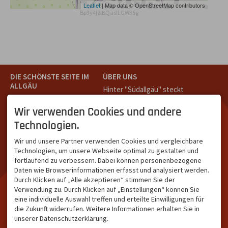
Leaflet
| Map data © OpenStreetMap contributors
Bp3y4jzIBQaslLGW35g
DIE SCHÖNSTE SEITE IM
ÜBER UNS
ALLGÄU
Hinter "Südallgäu" steckt
Südallgäu ist der südliche
das Team von
Tramino
aus
Teil des Oberallgäus. Es
Oberstdorf.
Wir verwenden Cookies und andere
verbindet die Tourismus-
Unser Ziel ist ein attraktives
Technologien.
Destinationen Oberstdorf,
touristisches Portal,
Bad Hindelang und
welches für Gäste und
Wir und unsere Partner verwenden Cookies und vergleichbare
Kleinwalsertal und beliebte
Leistungsträger im
Technologien, um unsere Webseite optimal zu gestalten und
Urlaubsziele wie die
südlichen Oberallgäu eine
fortlaufend zu verbessern. Dabei können personenbezogene
Hörnerdörfer, Alpsee-
starke Plattform bietet.
Daten wie Browserinformationen erfasst und analysiert werden.
Grünten, Oberstaufen oder
Durch Klicken auf „Alle akzeptieren“ stimmen Sie der
Wertach im Allgäu.
Verwendung zu. Durch Klicken auf „Einstellungen“ können Sie
NETZWERK & REICHWEITE
eine individuelle Auswahl treffen und erteilte Einwilligungen für
die Zukunft widerrufen. Weitere Informationen erhalten Sie in
ca. 36.700 Abos bei
unserer Datenschutzerklärung.
Facebook