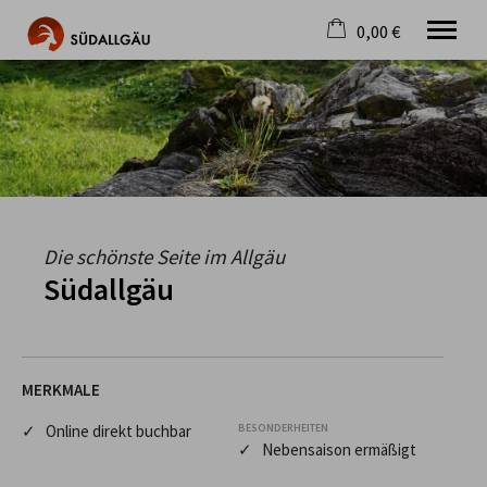
0,00 €
×
Warenkorb ist leer
Die schönste Seite im Allgäu
Aktuell
Destination
Gastgeber
Gastronomie
Wandern
Die schönste Seite im Allgäu
Mountainbike
Südallgäu
Tipps
Jobs
MERKMALE
✓ Online direkt buchbar
BESONDERHEITEN
✓ Nebensaison ermäßigt