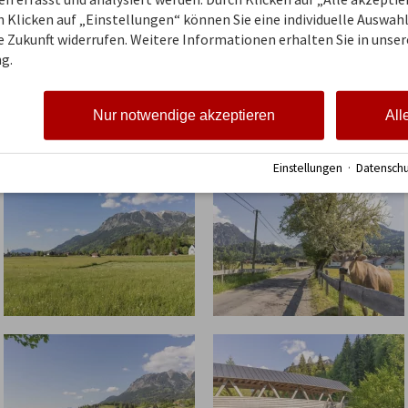
angekommen und mit ihm unsere Gäste.
 Klicken auf „Einstellungen“ können Sie eine individuelle Auswahl 
ie Zukunft widerrufen. Weitere Informationen erhalten Sie in unser
fühl zu sehen, wie sich langsam der Ort und unser Hot
g.
h schönes und überwältigendes Gefühl, nach dieser lan
Urlaub schon geplant?
Nur notwendige akzeptieren
All
n Sie viel Freiraum für Ihre Erholung
Einstellungen
·
Datenschu