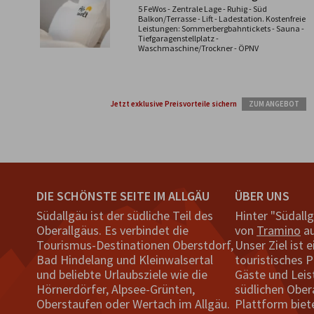
5 FeWos - Zentrale Lage - Ruhig - Süd
Balkon/Terrasse - Lift - Ladestation. Kostenfreie
Leistungen: Sommerbergbahntickets - Sauna -
Tiefgaragenstellplatz -
Waschmaschine/Trockner - ÖPNV
Jetzt exklusive Preisvorteile sichern
ZUM ANGEBOT
DIE SCHÖNSTE SEITE IM ALLGÄU
ÜBER UNS
Südallgäu ist der südliche Teil des
Hinter "Südall
Oberallgäus. Es verbindet die
von
Tramino
au
Tourismus-Destinationen Oberstdorf,
Unser Ziel ist e
Bad Hindelang und Kleinwalsertal
touristisches P
und beliebte Urlaubsziele wie die
Gäste und Leis
Hörnerdörfer, Alpsee-Grünten,
südlichen Ober
Oberstaufen oder Wertach im Allgäu.
Plattform biet