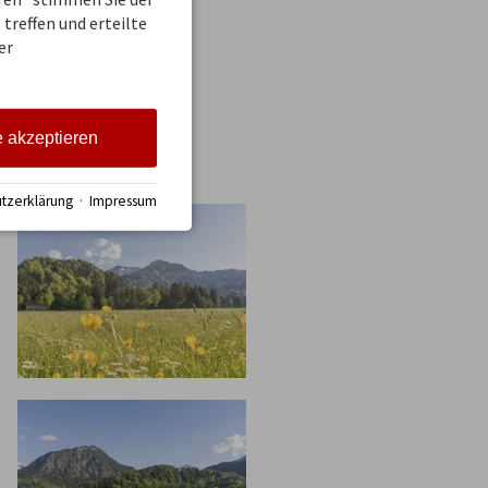
treffen und erteilte
er
el wieder mit
gen Zeit wieder
e akzeptieren
tzerklärung
·
Impressum