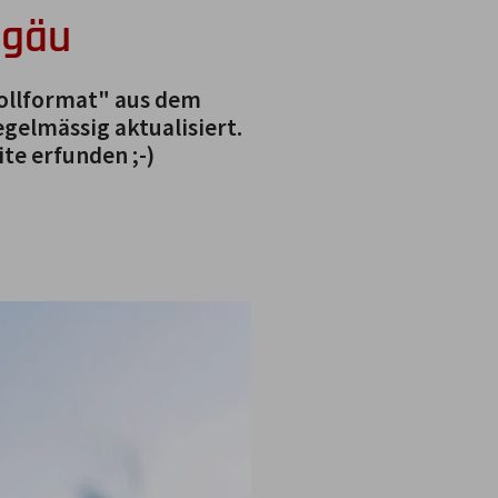
lgäu
Vollformat" aus dem
gelmässig aktualisiert.
te erfunden ;-)