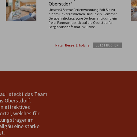
Oberstdorf
Unsere 3 Sterne Ferienwohnung lädt Sie zu
einem unvergesslichen Urlaub ein. Sommer
Bergbahntickets, pure Dorfromantik und ein
freier Panoramablick auf die Oberstdorfer
Berglandschaft sind inklusive.
Natur. Berge. Erholung.
JETZT BUCHEN
gäu" steckt das Team
s Oberstdorf.
in attraktives
ortal, welches für
tungsträger im
allgäu eine starke
et.