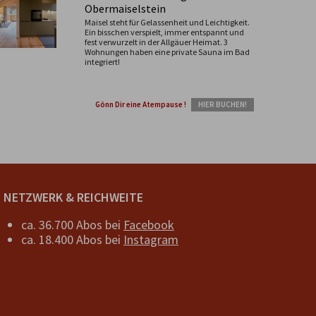
Obermaiselstein
Maisel steht für Gelassenheit und Leichtigkeit.
Ein bisschen verspielt, immer entspannt und
fest verwurzelt in der Allgäuer Heimat. 3
Wohnungen haben eine private Sauna im Bad
integriert!
Gönn Dir eine Atempause !
HIER BUCHEN!
NETZWERK & REICHWEITE
ca. 36.700 Abos bei
Facebook
ca. 18.400 Abos bei
Instagram