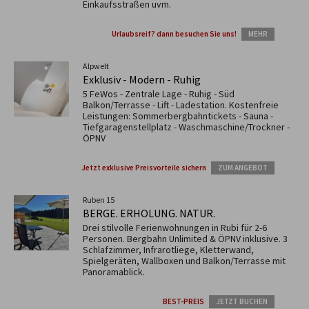
Einkaufsstraßen uvm.
Urlaubsreif? dann besuchen Sie uns!
MEHR
Alpwelt
Exklusiv - Modern - Ruhig
5 FeWos - Zentrale Lage - Ruhig - Süd
Balkon/Terrasse - Lift - Ladestation. Kostenfreie
Leistungen: Sommerbergbahntickets - Sauna -
Tiefgaragenstellplatz - Waschmaschine/Trockner -
ÖPNV
Jetzt exklusive Preisvorteile sichern
ZUM ANGEBOT
Ruben 15
BERGE. ERHOLUNG. NATUR.
Drei stilvolle Ferienwohnungen in Rubi für 2-6
Personen. Bergbahn Unlimited & ÖPNV inklusive. 3
Schlafzimmer, Infrarotliege, Kletterwand,
Spielgeräten, Wallboxen und Balkon/Terrasse mit
Panoramablick.
BEST-PREIS
JETZT BUCHEN