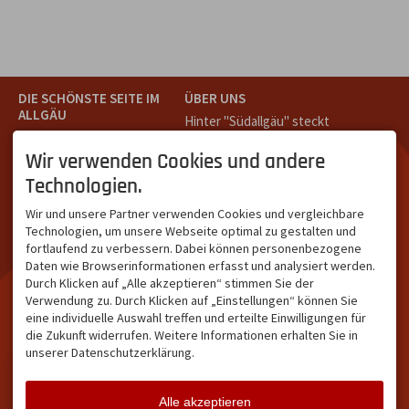
DIE SCHÖNSTE SEITE IM
ÜBER UNS
ALLGÄU
Hinter "Südallgäu" steckt
Südallgäu ist der südliche
das Team von
Tramino
aus
Teil des Oberallgäus. Es
Oberstdorf.
Wir verwenden Cookies und andere
verbindet die Tourismus-
Unser Ziel ist ein attraktives
Technologien.
Destinationen Oberstdorf,
touristisches Portal,
Bad Hindelang und
welches für Gäste und
Wir und unsere Partner verwenden Cookies und vergleichbare
Kleinwalsertal und beliebte
Leistungsträger im
Technologien, um unsere Webseite optimal zu gestalten und
Urlaubsziele wie die
südlichen Oberallgäu eine
fortlaufend zu verbessern. Dabei können personenbezogene
Hörnerdörfer, Alpsee-
starke Plattform bietet.
Daten wie Browserinformationen erfasst und analysiert werden.
Grünten, Oberstaufen oder
Durch Klicken auf „Alle akzeptieren“ stimmen Sie der
Wertach im Allgäu.
Verwendung zu. Durch Klicken auf „Einstellungen“ können Sie
NETZWERK & REICHWEITE
eine individuelle Auswahl treffen und erteilte Einwilligungen für
die Zukunft widerrufen. Weitere Informationen erhalten Sie in
ca. 36.700 Abos bei
unserer Datenschutzerklärung.
Facebook
ca. 18.400 Abos bei
Instagram
Alle akzeptieren