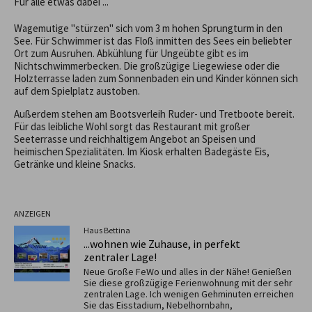
Für alle etwas dabei ...
Wagemutige "stürzen" sich vom 3 m hohen Sprungturm in den
See. Für Schwimmer ist das Floß inmitten des Sees ein beliebter
Ort zum Ausruhen. Abkühlung für Ungeübte gibt es im
Nichtschwimmerbecken. Die großzügige Liegewiese oder die
Holzterrasse laden zum Sonnenbaden ein und Kinder können sich
auf dem Spielplatz austoben.
Außerdem stehen am Bootsverleih Ruder- und Tretboote bereit.
Für das leibliche Wohl sorgt das Restaurant mit großer
Seeterrasse und reichhaltigem Angebot an Speisen und
heimischen Spezialitäten. Im Kiosk erhalten Badegäste Eis,
Getränke und kleine Snacks.
ANZEIGEN
Haus Bettina
...wohnen wie Zuhause, in perfekt
zentraler Lage!
Neue Große FeWo und alles in der Nähe! Genießen
Sie diese großzügige Ferienwohnung mit der sehr
zentralen Lage. Ich wenigen Gehminuten erreichen
Sie das Eisstadium, Nebelhornbahn,