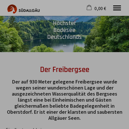
0,00 €
×
Höchster
Warenkorb ist leer
Die schönste Seite im Allgäu
Badesee
Deutschlands
Aktuell
...
Destination
Gastgeber
Gastronomie
Wandern
Der Freibergsee
Mountainbike
Tipps
Der auf 930 Meter gelegene Freibergsee wurde
Jobs
wegen seiner wunderschönen Lage und der
ausgezeichneten Wasserqualität des Bergsees
längst eine bei Einheimischen und Gästen
gleichermaßen beliebte Badegelegenheit in
Oberstdorf. Er ist einer der klarsten und saubersten
Allgäuer Seen.