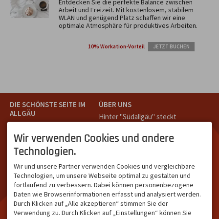
Entdecken Sie die perfekte Balance zwischen
Arbeit und Freizeit. Mit kostenlosem, stabilem
WLAN und genügend Platz schaffen wir eine
optimale Atmosphäre für produktives Arbeiten.
10% Workation-Vorteil
JETZT BUCHEN
DIE SCHÖNSTE SEITE IM
ÜBER UNS
ALLGÄU
Hinter "Südallgäu" steckt
Südallgäu ist der südliche
das Team von
Tramino
aus
Teil des Oberallgäus. Es
Oberstdorf.
Wir verwenden Cookies und andere
verbindet die Tourismus-
Unser Ziel ist ein attraktives
Technologien.
Destinationen Oberstdorf,
touristisches Portal,
Bad Hindelang und
welches für Gäste und
Wir und unsere Partner verwenden Cookies und vergleichbare
Kleinwalsertal und beliebte
Leistungsträger im
Technologien, um unsere Webseite optimal zu gestalten und
Urlaubsziele wie die
südlichen Oberallgäu eine
fortlaufend zu verbessern. Dabei können personenbezogene
Hörnerdörfer, Alpsee-
starke Plattform bietet.
Daten wie Browserinformationen erfasst und analysiert werden.
Grünten, Oberstaufen oder
Durch Klicken auf „Alle akzeptieren“ stimmen Sie der
Wertach im Allgäu.
Verwendung zu. Durch Klicken auf „Einstellungen“ können Sie
NETZWERK & REICHWEITE