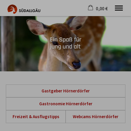
0,00 €
×
Warenkorb ist leer
Die schönste Seite im Allgäu
Ein Spaß für
Aktuell
jung und alt
Destination
Gastgeber
Gastronomie
Wandern
Mountainbike
Tipps
Jobs
Gastgeber Hörnerdörfer
Gastronomie Hörnerdörfer
Freizeit & Ausflugstipps
Webcams Hörnerdörfer