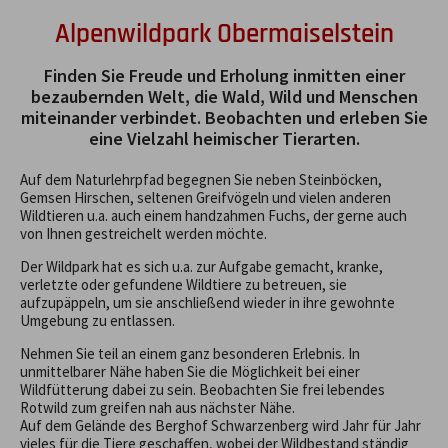
Alpenwildpark Obermaiselstein
Finden Sie Freude und Erholung inmitten einer
bezaubernden Welt, die Wald, Wild und Menschen
miteinander verbindet. Beobachten und erleben Sie
eine Vielzahl heimischer Tierarten.
Auf dem Naturlehrpfad begegnen Sie neben Steinböcken,
Gemsen Hirschen, seltenen Greifvögeln und vielen anderen
Wildtieren u.a. auch einem handzahmen Fuchs, der gerne auch
von Ihnen gestreichelt werden möchte.
Der Wildpark hat es sich u.a. zur Aufgabe gemacht, kranke,
verletzte oder gefundene Wildtiere zu betreuen, sie
aufzupäppeln, um sie anschließend wieder in ihre gewohnte
Umgebung zu entlassen.
Nehmen Sie teil an einem ganz besonderen Erlebnis. In
unmittelbarer Nähe haben Sie die Möglichkeit bei einer
Wildfütterung dabei zu sein. Beobachten Sie frei lebendes
Rotwild zum greifen nah aus nächster Nähe.
Auf dem Gelände des Berghof Schwarzenberg wird Jahr für Jahr
vieles für die Tiere geschaffen, wobei der Wildbestand ständig