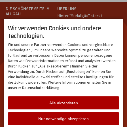
DIE SCHÖNSTE SEITE IM
ÜBER UNS
ALLGÄU
Hinter "Südallgäu" steckt
Südallgäu ist der südliche
das Team von
Tramino
aus
Teil des Oberallgäus. Es
Oberstdorf.
Wir verwenden Cookies und andere
verbindet die Tourismus-
Unser Ziel ist ein attraktives
Technologien.
Destinationen Oberstdorf,
touristisches Portal,
Bad Hindelang und
welches für Gäste und
Wir und unsere Partner verwenden Cookies und vergleichbare
Kleinwalsertal und beliebte
Leistungsträger im
Technologien, um unsere Webseite optimal zu gestalten und
Urlaubsziele wie die
südlichen Oberallgäu eine
fortlaufend zu verbessern. Dabei können personenbezogene
Hörnerdörfer, Alpsee-
starke Plattform bietet.
Daten wie Browserinformationen erfasst und analysiert werden.
Grünten, Oberstaufen oder
Durch Klicken auf „Alle akzeptieren“ stimmen Sie der
Wertach im Allgäu.
Verwendung zu. Durch Klicken auf „Einstellungen“ können Sie
NETZWERK & REICHWEITE
eine individuelle Auswahl treffen und erteilte Einwilligungen für
die Zukunft widerrufen. Weitere Informationen erhalten Sie in
ca. 36.700 Abos bei
unserer Datenschutzerklärung.
Facebook
ca. 18.400 Abos bei
Instagram
Alle akzeptieren
Facebook
Instagram
Twitter
Nur notwendige akzeptieren