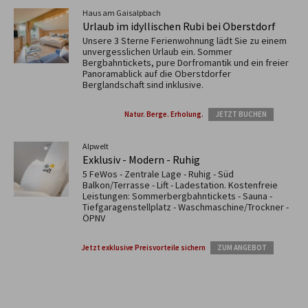
Haus am Gaisalpbach
Urlaub im idyllischen Rubi bei Oberstdorf
Unsere 3 Sterne Ferienwohnung lädt Sie zu einem
unvergesslichen Urlaub ein. Sommer
Bergbahntickets, pure Dorfromantik und ein freier
Panoramablick auf die Oberstdorfer
Berglandschaft sind inklusive.
Natur. Berge. Erholung.
JETZT BUCHEN
Alpwelt
Exklusiv - Modern - Ruhig
5 FeWos - Zentrale Lage - Ruhig - Süd
Balkon/Terrasse - Lift - Ladestation. Kostenfreie
Leistungen: Sommerbergbahntickets - Sauna -
Tiefgaragenstellplatz - Waschmaschine/Trockner -
ÖPNV
Jetzt exklusive Preisvorteile sichern
ZUM ANGEBOT