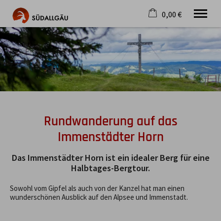
0,00 €
×
Warenkorb ist leer
Die schönste Seite im Allgäu
Aktuell
Destination
Gastgeber
Gastronomie
Wandern
Rundwanderung auf das
Mountainbike
Immenstädter Horn
Tipps
Jobs
Das Immenstädter Horn ist ein idealer Berg für eine
Halbtages-Bergtour.
Sowohl vom Gipfel als auch von der Kanzel hat man einen
wunderschönen Ausblick auf den Alpsee und Immenstadt.