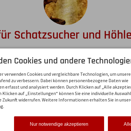
für Schatzsucher und Höhl
umwitterte Sturmannshöhle in der einst ein für
einen sagenhaften Schatz wachte.
den Cookies und andere Technologie
hkeit? …Sieh selber!
ner verwenden Cookies und vergleichbare Technologien, um unsere
bermaiselstein in Richtung Tiefenbach befindet sich die ei
aufend zu verbessern. Dabei können personenbezogene Daten wie
chte reicht ca. 120 Millionen Jahre zurück. In der Höhle sel
 erfasst und analysiert werden. Durch Klicken auf „Alle akzepti
n, von 460 Meter sind ca. 290 Meter begehbar. 180 Treppenstu
 Klicken auf „Einstellungen“ können Sie eine individuelle Auswahl 
um zum tosenden Höhlenbach und dem Höhlensee zu gelangen
ie Zukunft widerrufen. Weitere Informationen erhalten Sie in unser
äche.
g.
sollte auf wärmere Kleidung geachtet werden, denn die du
Nur notwendige akzeptieren
All