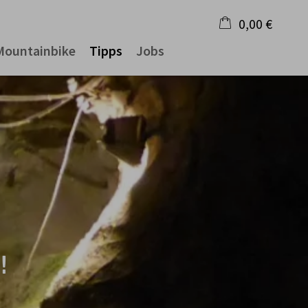
0,00 €
Mountainbike
Tipps
Jobs
×
Warenkorb ist leer
!