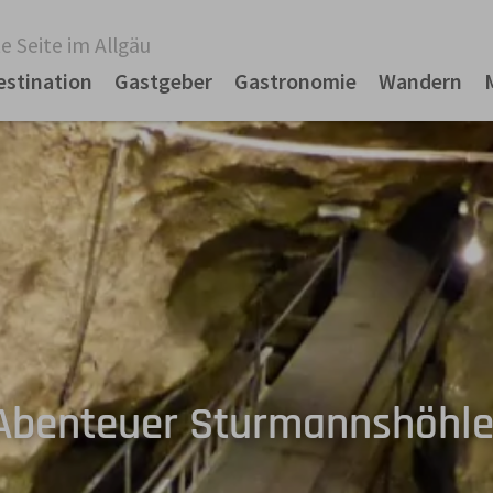
e Seite im Allgäu
estination
Gastgeber
Gastronomie
Wandern
Abenteuer Sturmannshöhle