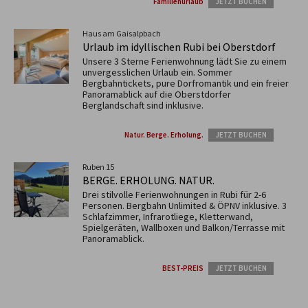
Familienurlaub
JETZT BUCHEN
Haus am Gaisalpbach
Urlaub im idyllischen Rubi bei Oberstdorf
Unsere 3 Sterne Ferienwohnung lädt Sie zu einem
unvergesslichen Urlaub ein. Sommer
Bergbahntickets, pure Dorfromantik und ein freier
Panoramablick auf die Oberstdorfer
Berglandschaft sind inklusive.
Natur. Berge. Erholung.
JETZT BUCHEN
Ruben 15
BERGE. ERHOLUNG. NATUR.
Drei stilvolle Ferienwohnungen in Rubi für 2-6
Personen. Bergbahn Unlimited & ÖPNV inklusive. 3
Schlafzimmer, Infrarotliege, Kletterwand,
Spielgeräten, Wallboxen und Balkon/Terrasse mit
Panoramablick.
BEST-PREIS
JETZT BUCHEN