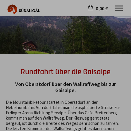
0,00 €
×
Warenkorb ist leer
Die schönste Seite im Allgäu
Aktuell
Destination
Gastgeber
Gastronomie
Wandern
Rundfahrt über die Gaisalpe
Mountainbike
Tipps
Von Oberstdorf über den Wallraffweg bis zur
Jobs
Gaisalpe.
Die Mountainbiketour startet in Oberstdorf an der
Nebelhornbahn. Von dort fährt man die asphaltierte Straße zur
Erdinger Arena Richtung Seealpe. Über das Cafe Breitenberg
kommt man auf den Wallraffweg. Der Kiesweg geht stets
bergauf, ist durch die Breite des Weges sehr schön zu fahren.
Die letzten Kilometer des Wallraffwegs geht es dann schon