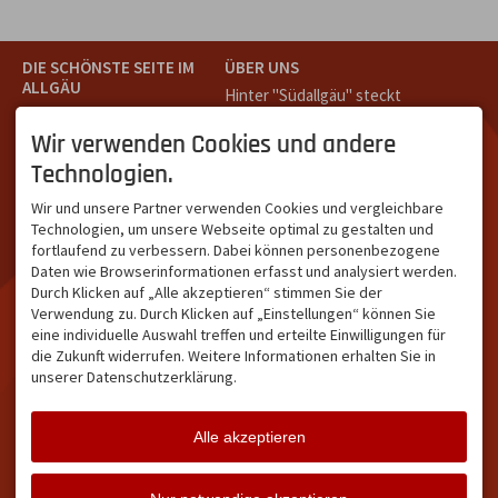
DIE SCHÖNSTE SEITE IM
ÜBER UNS
ALLGÄU
Hinter "Südallgäu" steckt
Südallgäu ist der südliche
das Team von
Tramino
aus
Teil des Oberallgäus. Es
Oberstdorf.
Wir verwenden Cookies und andere
verbindet die Tourismus-
Unser Ziel ist ein attraktives
Technologien.
Destinationen Oberstdorf,
touristisches Portal,
Bad Hindelang und
welches für Gäste und
Wir und unsere Partner verwenden Cookies und vergleichbare
Kleinwalsertal und beliebte
Leistungsträger im
Technologien, um unsere Webseite optimal zu gestalten und
Urlaubsziele wie die
südlichen Oberallgäu eine
fortlaufend zu verbessern. Dabei können personenbezogene
Hörnerdörfer, Alpsee-
starke Plattform bietet.
Daten wie Browserinformationen erfasst und analysiert werden.
Grünten, Oberstaufen oder
Durch Klicken auf „Alle akzeptieren“ stimmen Sie der
Wertach im Allgäu.
Verwendung zu. Durch Klicken auf „Einstellungen“ können Sie
NETZWERK & REICHWEITE
eine individuelle Auswahl treffen und erteilte Einwilligungen für
die Zukunft widerrufen. Weitere Informationen erhalten Sie in
ca. 36.700 Abos bei
unserer Datenschutzerklärung.
Facebook
ca. 18.400 Abos bei
Instagram
Alle akzeptieren
Facebook
Instagram
Twitter