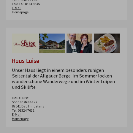
Fax: +49 8324 8635
E-Mail
Homepage
Haus Luise
Unser Haus liegt in einem besonders ruhigen
Seitental der Allgäuer Berge. Im Sommer locken
wunderschöne Wanderwege und im Winter Loipen
und Skilifte.
Haus Luise
Sonnenstraße
27
87541
Bad Hindelang
Tel. 08324 7632
E-Mail
Homepage