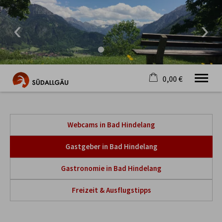
0,00 €
×
Warenkorb ist leer
Die schönste Seite im Allgäu
Webcams in Bad Hindelang
Aktuell
Destination
Gastgeber in Bad Hindelang
Gastgeber
Gastronomie
Gastronomie in Bad Hindelang
Wandern
Mountainbike
Freizeit & Ausflugstipps
Tipps
Jobs