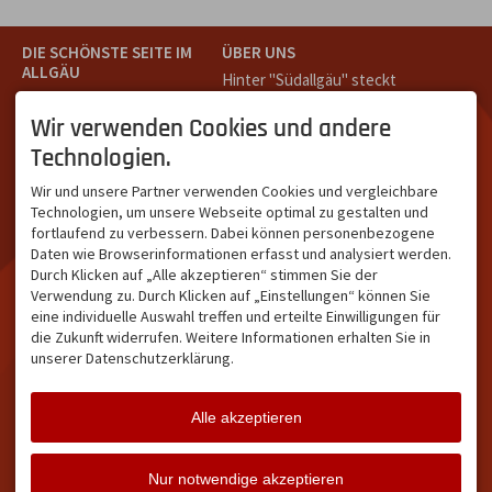
DIE SCHÖNSTE SEITE IM
ÜBER UNS
ALLGÄU
Hinter "Südallgäu" steckt
Südallgäu ist der südliche
das Team von
Tramino
aus
Teil des Oberallgäus. Es
Oberstdorf.
Wir verwenden Cookies und andere
verbindet die Tourismus-
Unser Ziel ist ein attraktives
Technologien.
Destinationen Oberstdorf,
touristisches Portal,
Bad Hindelang und
welches für Gäste und
Wir und unsere Partner verwenden Cookies und vergleichbare
Kleinwalsertal und beliebte
Leistungsträger im
Technologien, um unsere Webseite optimal zu gestalten und
Urlaubsziele wie die
südlichen Oberallgäu eine
fortlaufend zu verbessern. Dabei können personenbezogene
Hörnerdörfer, Alpsee-
starke Plattform bietet.
Daten wie Browserinformationen erfasst und analysiert werden.
Grünten, Oberstaufen oder
Durch Klicken auf „Alle akzeptieren“ stimmen Sie der
Wertach im Allgäu.
Verwendung zu. Durch Klicken auf „Einstellungen“ können Sie
NETZWERK & REICHWEITE
eine individuelle Auswahl treffen und erteilte Einwilligungen für
die Zukunft widerrufen. Weitere Informationen erhalten Sie in
ca. 36.700 Abos bei
unserer Datenschutzerklärung.
Facebook
ca. 18.400 Abos bei
Instagram
Alle akzeptieren
Facebook
Instagram
Twitter
Nur notwendige akzeptieren