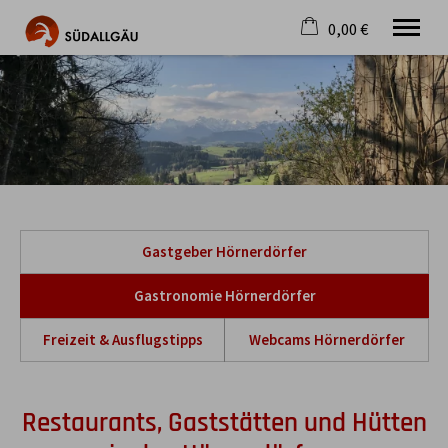
0,00 €
×
Warenkorb ist leer
Die schönste Seite im Allgäu
Aktuell
Destination
Gastgeber
Gastronomie
Wandern
Gastgeber Hörnerdörfer
Mountainbike
Tipps
Gastronomie Hörnerdörfer
Jobs
Freizeit & Ausflugstipps
Webcams Hörnerdörfer
Restaurants, Gaststätten und Hütten