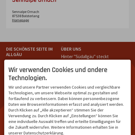
Sennalpe Ornach
87538
Bolsterlang
Homepage
DIE SCHÖNSTE SEITE IM
ÜBER UNS
ALLGÄU
Hinter "Südallgäu" steckt
Südallgäu ist der südliche
das Team von
Tramino
aus
Teil des Oberallgäus. Es
Oberstdorf.
Wir verwenden Cookies und andere
verbindet die Tourismus-
Unser Ziel ist ein attraktives
Technologien.
Destinationen Oberstdorf,
touristisches Portal,
Bad Hindelang und
welches für Gäste und
Wir und unsere Partner verwenden Cookies und vergleichbare
Kleinwalsertal und beliebte
Leistungsträger im
Technologien, um unsere Webseite optimal zu gestalten und
Urlaubsziele wie die
südlichen Oberallgäu eine
fortlaufend zu verbessern. Dabei können personenbezogene
Hörnerdörfer, Alpsee-
starke Plattform bietet.
Daten wie Browserinformationen erfasst und analysiert werden.
Grünten, Oberstaufen oder
Durch Klicken auf „Alle akzeptieren“ stimmen Sie der
Wertach im Allgäu.
Verwendung zu. Durch Klicken auf „Einstellungen“ können Sie
NETZWERK & REICHWEITE
eine individuelle Auswahl treffen und erteilte Einwilligungen für
die Zukunft widerrufen. Weitere Informationen erhalten Sie in
ca. 36.700 Abos bei
unserer Datenschutzerklärung.
Facebook