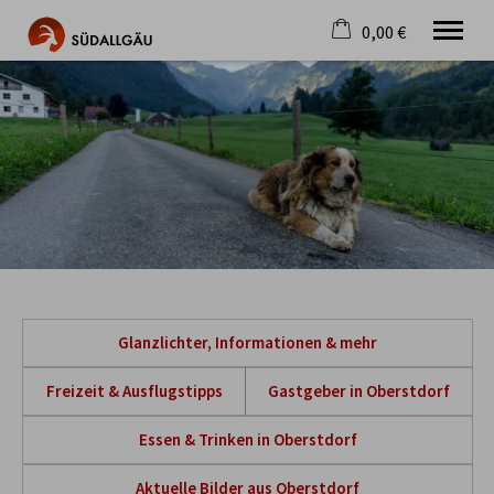
0,00 €
×
Warenkorb ist leer
Die schönste Seite im Allgäu
Aktuell
Destination
Gastgeber
Gastronomie
Wandern
Mountainbike
Tipps
Jobs
Glanzlichter, Informationen & mehr
Freizeit & Ausflugstipps
Gastgeber in Oberstdorf
Essen & Trinken in Oberstdorf
Aktuelle Bilder aus Oberstdorf