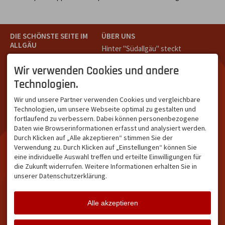
DIE SCHÖNSTE SEITE IM
ÜBER UNS
ALLGÄU
Hinter "Südallgäu" steckt
Südallgäu ist der südliche
das Team von
Tramino
aus
Teil des Oberallgäus. Es
Oberstdorf.
Wir verwenden Cookies und andere
verbindet die Tourismus-
Unser Ziel ist ein attraktives
Technologien.
Destinationen Oberstdorf,
touristisches Portal,
Bad Hindelang und
welches für Gäste und
Wir und unsere Partner verwenden Cookies und vergleichbare
Kleinwalsertal und beliebte
Leistungsträger im
Technologien, um unsere Webseite optimal zu gestalten und
Urlaubsziele wie die
südlichen Oberallgäu eine
fortlaufend zu verbessern. Dabei können personenbezogene
Hörnerdörfer, Alpsee-
starke Plattform bietet.
Daten wie Browserinformationen erfasst und analysiert werden.
Grünten, Oberstaufen oder
Durch Klicken auf „Alle akzeptieren“ stimmen Sie der
Wertach im Allgäu.
Verwendung zu. Durch Klicken auf „Einstellungen“ können Sie
NETZWERK & REICHWEITE
eine individuelle Auswahl treffen und erteilte Einwilligungen für
die Zukunft widerrufen. Weitere Informationen erhalten Sie in
ca. 36.700 Abos bei
unserer Datenschutzerklärung.
Facebook
ca. 18.400 Abos bei
Instagram
Alle akzeptieren