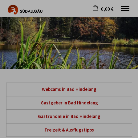
0,00 €
×
Warenkorb ist leer
Die schönste Seite im Allgäu
Aktuell
Destination
Gastgeber
Gastronomie
Wandern
Mountainbike
Tipps
Webcams in Bad Hindelang
Jobs
Gastgeber in Bad Hindelang
Gastronomie in Bad Hindelang
Freizeit & Ausflugstipps