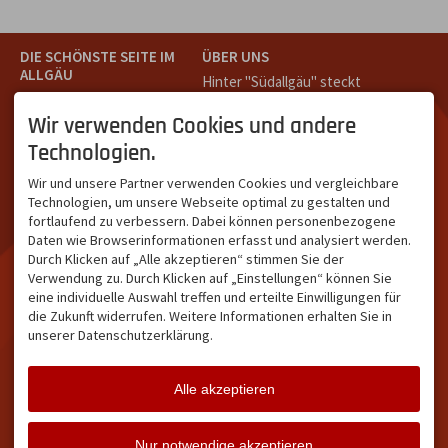
DIE SCHÖNSTE SEITE IM
ÜBER UNS
ALLGÄU
Hinter "Südallgäu" steckt
Südallgäu ist der südliche
das Team von
Tramino
aus
Teil des Oberallgäus. Es
Oberstdorf.
Wir verwenden Cookies und andere
verbindet die Tourismus-
Unser Ziel ist ein attraktives
Technologien.
Destinationen Oberstdorf,
touristisches Portal,
Bad Hindelang und
welches für Gäste und
Wir und unsere Partner verwenden Cookies und vergleichbare
Kleinwalsertal und beliebte
Leistungsträger im
Technologien, um unsere Webseite optimal zu gestalten und
Urlaubsziele wie die
südlichen Oberallgäu eine
fortlaufend zu verbessern. Dabei können personenbezogene
Hörnerdörfer, Alpsee-
starke Plattform bietet.
Daten wie Browserinformationen erfasst und analysiert werden.
Grünten, Oberstaufen oder
Durch Klicken auf „Alle akzeptieren“ stimmen Sie der
Wertach im Allgäu.
Verwendung zu. Durch Klicken auf „Einstellungen“ können Sie
NETZWERK & REICHWEITE
eine individuelle Auswahl treffen und erteilte Einwilligungen für
die Zukunft widerrufen. Weitere Informationen erhalten Sie in
ca. 36.700 Abos bei
unserer Datenschutzerklärung.
Facebook
ca. 18.400 Abos bei
Instagram
Alle akzeptieren
Facebook
Instagram
Twitter
Nur notwendige akzeptieren