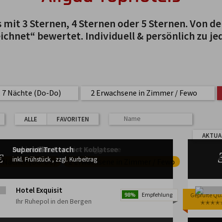
 mit 3 Sternen, 4 Sternen oder 5 Sternen. Von d
chnet“ bewertet. Individuell & persönlich zu je
t, 7 Nächte (Do-Do)
2 Erwachsene in Zimmer / Fewo
ALLE
FAVORITEN
AKTUA
Superior Suite Christlessee
Juniorsuite Superior Guggersee
Juniorsuite Komfort Koblatsee
Deluxe Iller
Superior Trettach
€
€
€
€
€
inkl. Frühstück , zzgl. Kurbeitrag
inkl. Frühstück , zzgl. Kurbeitrag
inkl. Frühstück , zzgl. Kurbeitrag
inkl. Frühstück , zzgl. Kurbeitrag
inkl. Frühstück , zzgl. Kurbeitrag
 7 Nächte (Do-Do)
2 Erwachsene in Zimmer / Fewo
Hotel Exquisit
98%
Empfehlung
Geprüfte Qua
Geprüfte Qua
Geprüfte Qua
Geprüfte Qua
Ihr Ruhepol in den Bergen
✭✭✭✭
✭✭✭✭
✭✭✭✭
✭✭✭✭