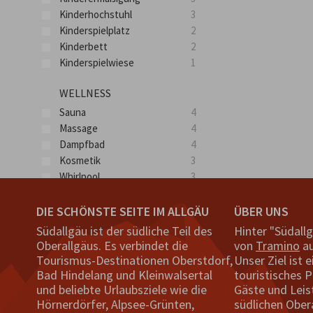
Kinderhochstuhl
3
Kinderspielplatz
2
Kinderbett
2
Kinderspielwiese
1
WELLNESS
Sauna
4
Massage
4
Dampfbad
4
Kosmetik
3
Whirlpool
3
Mehr
DIE SCHÖNSTE SEITE IM ALLGÄU
ÜBER UNS
HAUSTIERE
Südallgäu ist der südliche Teil des
Hinter "Südall
Tiere nach Rücksprache
3
Oberallgäus. Es verbindet die
von
Tramino
au
keine Haustiere
1
Tourismus-Destinationen Oberstdorf,
Unser Ziel ist e
Bad Hindelang und Kleinwalsertal
touristisches P
Hunde willkommen
1
und beliebte Urlaubsziele wie die
Gäste und Leis
Hörnerdörfer, Alpsee-Grünten,
südlichen Ober