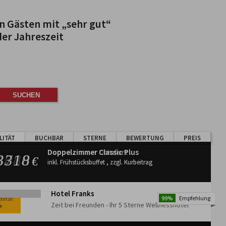
en Gästen mit „sehr gut“
der Jahreszeit
LITÄT
BUCHBAR
STERNE
BEWERTUNG
PREIS
Suite Comfort
Doppelzimmer Deluxe
Doppelzimmer Comfort
Doppelzimmer Classic Plus
5124
4088
3710
3318
€
€
€
€
inkl. Frühstücksbuffet , zzgl. Kurbeitrag
inkl. Frühstücksbuffet , zzgl. Kurbeitrag
inkl. Frühstücksbuffet , zzgl. Kurbeitrag
inkl. Frühstücksbuffet , zzgl. Kurbeitrag
Hotel Franks
99%
Empfehlung
lität
lität
lität
lität
Zeit bei Freunden - Ihr 5 Sterne Wellnesshotel
✭
✭
✭
✭