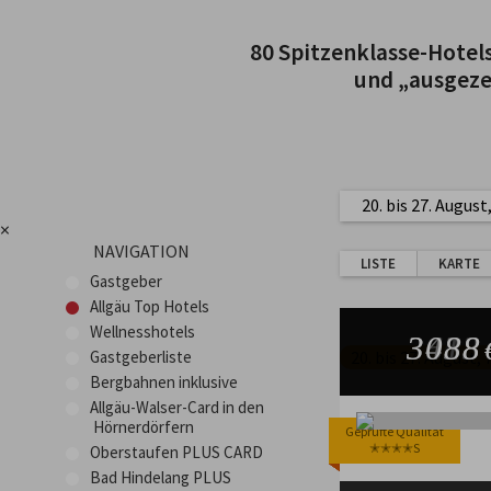
80 Spitzenklasse-Hotels
und „ausgezei
20. bis 27. Augus
×
NAVIGATION
LISTE
KARTE
Gastgeber
Allgäu Top Hotels
Wellnesshotels
3963
3613
3613
3438
3088
Gastgeberliste
20. bis 27. August,
Bergbahnen inklusive
Allgäu-Walser-Card in den
Hörnerdörfern
Geprüfte Qualität
Geprüfte Qualität
Geprüfte Qualität
Geprüfte Qualität
Geprüfte Qualität
✭✭✭✭S
✭✭✭✭S
✭✭✭✭S
✭✭✭✭S
✭✭✭✭S
Oberstaufen PLUS CARD
Bad Hindelang PLUS