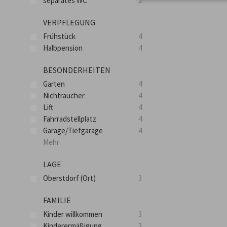
separates WC
2
VERPFLEGUNG
Frühstück
4
Halbpension
4
BESONDERHEITEN
Garten
4
Nichtraucher
4
Lift
4
Fahrradstellplatz
4
Garage/Tiefgarage
4
Mehr
LAGE
Oberstdorf (Ort)
3
FAMILIE
Kinder willkommen
3
Kinderermäßigung
3