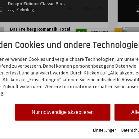
Suite Spielraum
Design Flat
Design Zimmer Classic Plus
€
€
€
Lorettostraße 20
Tel. +49 8322 96330
zzgl. Kurbeitrag
zzgl. Kurbeitrag
zzgl. Kurbeitrag
Das Freiberg Romantik Hotel
97%
Empfehlung
Geprüfte Qua
Geprüfte Qua
Geprüfte Qua
Geprüfte Qua
Geprüfte Qua
Erfrischend anders! Beheizter Aussenpool, 3
✭✭✭✭
✭✭✭✭
✭✭✭✭
✭✭✭✭
✭✭✭✭
Restaurants, ****s
den Cookies und andere Technologie
Freibergstraße 21
Tel. +49 8322 96780
ner verwenden Cookies und vergleichbare Technologien, um unsere
aufend zu verbessern. Dabei können personenbezogene Daten wie
 erfasst und analysiert werden. Durch Klicken auf „Alle akzepti
 Klicken auf „Einstellungen“ können Sie eine individuelle Auswahl 
ie Zukunft widerrufen. Weitere Informationen erhalten Sie in unser
g.
Nur notwendige akzeptieren
All
Einstellungen
·
Datenschu