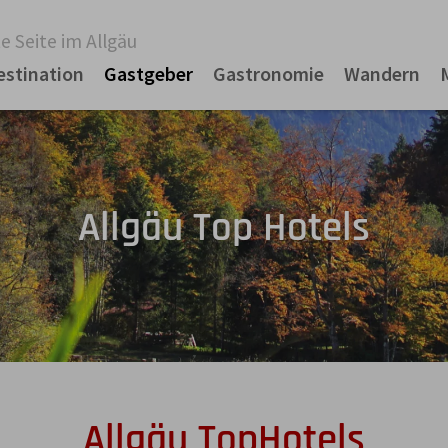
e Seite im Allgäu
estination
Gastgeber
Gastronomie
Wandern
Allgäu Top Hotels
Allgäu TopHotels