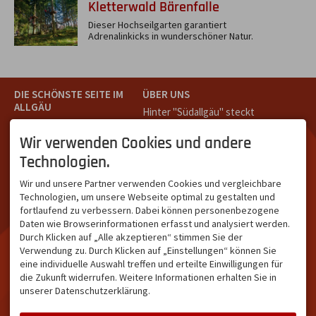
Kletterwald Bärenfalle
Dieser Hochseilgarten garantiert
Adrenalinkicks in wunderschöner Natur.
DIE SCHÖNSTE SEITE IM
ÜBER UNS
ALLGÄU
Hinter "Südallgäu" steckt
Südallgäu ist der südliche
das Team von
Tramino
aus
Teil des Oberallgäus. Es
Oberstdorf.
Wir verwenden Cookies und andere
verbindet die Tourismus-
Unser Ziel ist ein attraktives
Technologien.
Destinationen Oberstdorf,
touristisches Portal,
Bad Hindelang und
welches für Gäste und
Wir und unsere Partner verwenden Cookies und vergleichbare
Kleinwalsertal und beliebte
Leistungsträger im
Technologien, um unsere Webseite optimal zu gestalten und
Urlaubsziele wie die
südlichen Oberallgäu eine
fortlaufend zu verbessern. Dabei können personenbezogene
Hörnerdörfer, Alpsee-
starke Plattform bietet.
Daten wie Browserinformationen erfasst und analysiert werden.
Grünten, Oberstaufen oder
Durch Klicken auf „Alle akzeptieren“ stimmen Sie der
Wertach im Allgäu.
Verwendung zu. Durch Klicken auf „Einstellungen“ können Sie
NETZWERK & REICHWEITE
eine individuelle Auswahl treffen und erteilte Einwilligungen für
die Zukunft widerrufen. Weitere Informationen erhalten Sie in
ca. 36.700 Abos bei
unserer Datenschutzerklärung.
Facebook
ca. 18.400 Abos bei