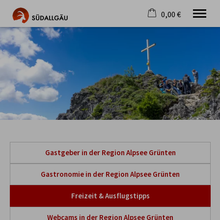
0,00 €
×
Warenkorb ist leer
Die schönste Seite im Allgäu
Aktuell
Destination
Gastgeber
Gastronomie
Wandern
Mountainbike
Tipps
Jobs
Gastgeber in der Region Alpsee Grünten
Gastronomie in der Region Alpsee Grünten
Freizeit & Ausflugstipps
Webcams in der Region Alpsee Grünten