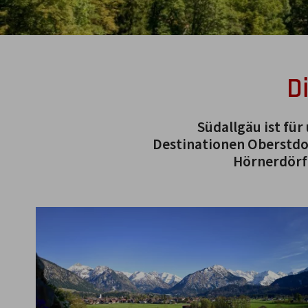
D
Südallgäu ist für
Destinationen Oberstdor
Hörnerdörf