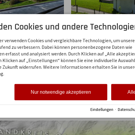
den Cookies und andere Technologie
rdörfer
Oberstaufen
ienregion Hörnderdörfer
Der Kurort Oberstaufen s
ner verwenden Cookies und vergleichbare Technologien, um unsere
et die Gemeinden
die Kombination von Trad
aufend zu verbessern. Dabei können personenbezogene Daten wie
chwang, Bolsterlang,
und Lifestyle. Zudem ist
 erfasst und analysiert werden. Durch Klicken auf „Alle akzepti
, Obermaiselstein und
Oberstaufen Deutschland
 Klicken auf „Einstellungen“ können Sie eine individuelle Auswahl 
hwang. Sie liegen ganz im
einziges Schroth-Heilbad 
ie Zukunft widerrufen. Weitere Informationen erhalten Sie in unser
es Allgäus, nur wenige
des Naturpark Nagelfluhk
g.
er von Oberstdorf
Der Hochgrat gilt als
.
unverkennbares Wahrzeic
Oberstaufen.
Nur notwendige akzeptieren
All
mehr
Einstellungen
·
Datenschu