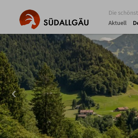
Die schönst
Aktuell
D