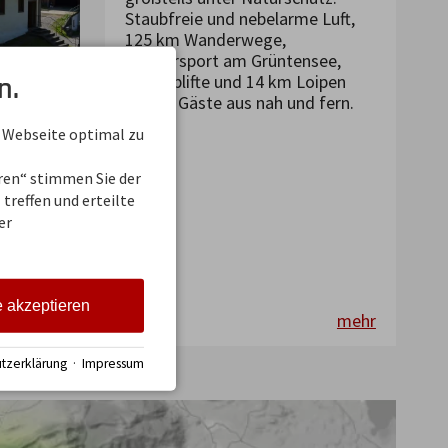
Staubfreie und nebelarme Luft,
125 km Wanderwege,
Wassersport am Grüntensee,
n.
Schlepplifte und 14 km Loipen
locken Gäste aus nah und fern.
teht für
 Webseite optimal zu
ition
eren“ stimmen Sie der
s
treffen und erteilte
und Teil
er
ette.
hen für
e akzeptieren
mehr
mehr
tzerklärung
·
Impressum