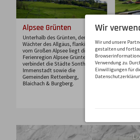
Wir verwen
Alpsee Grünten
Hörne
Unterhalb des Grünten, dem
Die Fer
Wir und unsere Part
Wächter des Allgäus, flankiert
verbind
gestalten und fortl
vom Großen Alpsee liegt die
Balders
Browserinformationen
Ferienregion Alpsee Grünten und
Fischen
Verwendung zu. Durch
verbindet die Städte Sonthofen,
Oftersc
Einwilligungen für d
Immenstadt sowie die
Süden d
Datenschutzerklärun
Gemeinden Rettenberg,
Kilomet
Blaichach & Burgberg.
entfernt
mehr