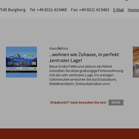
7545
Burgberg
Tel. +49 8321 619465
Fax: +49 8321 619463
E-Mail
Home
Haus Bettina
...wohnen wie Zuhause, in perfekt
zentraler Lage!
Neue Große FeWo und alles in der Nähe!
Genießen Sie diese großzügige Ferienwohnung
mit der sehr zentralen Lage. Ich wenigen
Gehminuten erreichen Sie das Eisstadium,
Nebelhornbahn, Einkaufsstraßen uvm.
Urlaubsreif? dann besuchen Sie uns!
MEHR