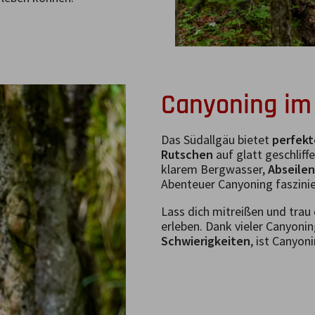
Canyoning im
Das Südallgäu bietet
perfek
Rutschen
auf glatt geschliff
klarem Bergwasser,
Abseilen
Abenteuer Canyoning faszinie
Lass dich mitreißen und trau 
erleben. Dank vieler Canyoni
Schwierigkeiten
, ist Canyon