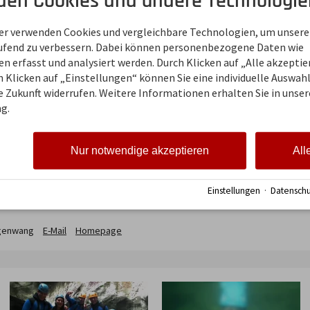
den Cookies und andere Technologie
ner verwenden Cookies und vergleichbare Technologien, um unsere
aufend zu verbessern. Dabei können personenbezogene Daten wie
 erfasst und analysiert werden. Durch Klicken auf „Alle akzepti
 Klicken auf „Einstellungen“ können Sie eine individuelle Auswahl 
ie Zukunft widerrufen. Weitere Informationen erhalten Sie in unser
g.
Nur notwendige akzeptieren
All
 – das Allgäu neu entdecken.
Gemeinsam wandern, laut
s einer einzigartigen Perspektive erleben. Nachhaltig 
leitet von erfahrenen Guides. Keine Vorkenntnisse nö
Einstellungen
·
Datenschu
achsene und Kinder ab 10 Jahren.
genwang
E-Mail
Homepage