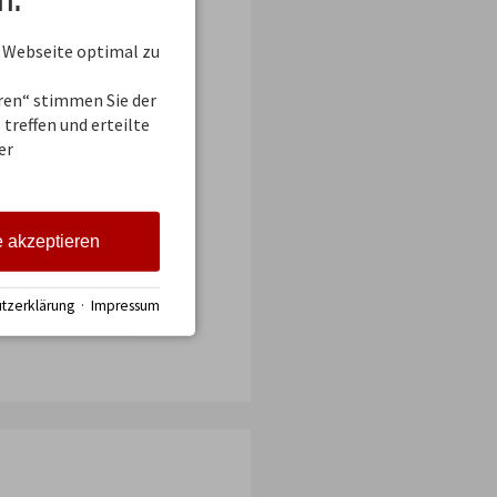
n.
 Webseite optimal zu
eren“ stimmen Sie der
treffen und erteilte
er
e akzeptieren
los über die Iller
mit Bus und Bahn, in
tig, Ausrüstung und
tzerklärung
·
Impressum