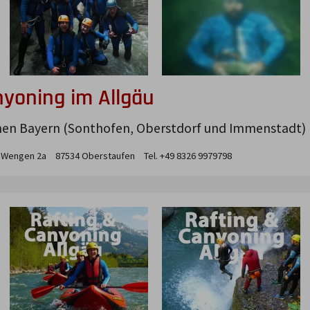
yoning im Allgäu
nen Bayern (Sonthofen, Oberstdorf und Immenstadt)
Wengen
2a
87534
Oberstaufen
Tel. +49 8326 9979798