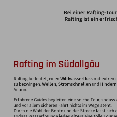
Bei einer Rafting-Tou
Rafting ist ein erfr
Rafting im Südallgäu
Rafting bedeutet, einen
Wildwasserfluss
mit extrem 
zu bezwingen.
Wellen
,
Stromschnellen
und
Hindern
Action.
Erfahrene Guides begleiten eine solche Tour, sodas
und vor allem sicheren Fahrt nichts im Wege steht.
Durch die Wahl der Boote und der Strecke lässt sich d
sodass Wasserfreunde
jedes Alters
eine tolle Tour e