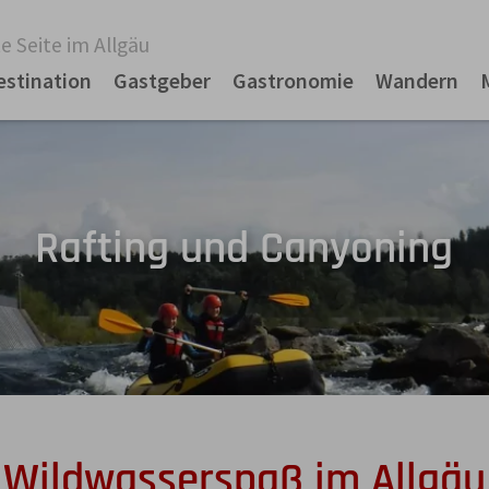
e Seite im Allgäu
estination
Gastgeber
Gastronomie
Wandern
Rafting und Canyoning
Wildwasserspaß im Allgäu