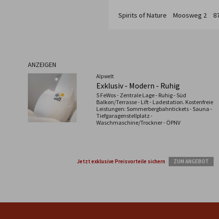
Spirits of Nature
Moosweg
2
8
ANZEIGEN
Alpwelt
Exklusiv - Modern - Ruhig
5 FeWos - Zentrale Lage - Ruhig - Süd
Balkon/Terrasse - Lift - Ladestation. Kostenfreie
Leistungen: Sommerbergbahntickets - Sauna -
Tiefgaragenstellplatz -
Waschmaschine/Trockner - ÖPNV
Jetzt exklusive Preisvorteile sichern
ZUM ANGEBOT