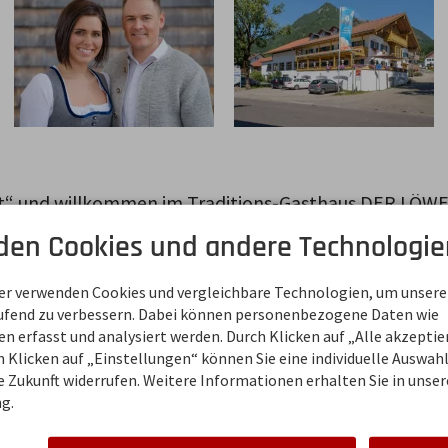
tt“ und willkommen im Traditions-Gasthaus DER LÖWE 
den Cookies und andere Technologie
Burgberg
Tel. +49 8321 2766343
E-Mail
Homepage
ner verwenden Cookies und vergleichbare Technologien, um unsere
aufend zu verbessern. Dabei können personenbezogene Daten wie
 erfasst und analysiert werden. Durch Klicken auf „Alle akzepti
 Klicken auf „Einstellungen“ können Sie eine individuelle Auswahl 
ie Zukunft widerrufen. Weitere Informationen erhalten Sie in unser
g.