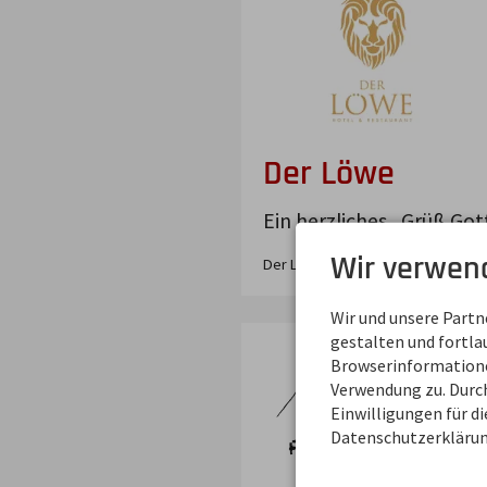
Der Löwe
Ein herzliches „Grüß Go
Wir verwen
Der Löwe
Grüntenstr.
1
87545
Wir und unsere Part
gestalten und fortl
Browserinformationen
Verwendung zu. Durch
Einwilligungen für d
Datenschutzerklärun