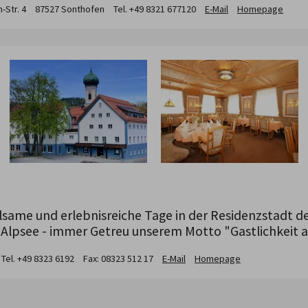
-Str.
4
87527
Sonthofen
Tel. +49 8321 677120
E-Mail
Homepage
lsame und erlebnisreiche Tage in der Residenzstadt d
lpsee - immer Getreu unserem Motto "Gastlichkeit a
Tel. +49 8323 6192
Fax: 08323 512 17
E-Mail
Homepage