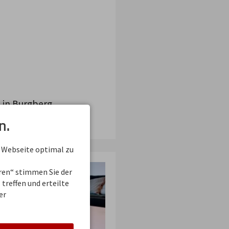
in Burgberg.
n.
 Webseite optimal zu
eren“ stimmen Sie der
treffen und erteilte
er