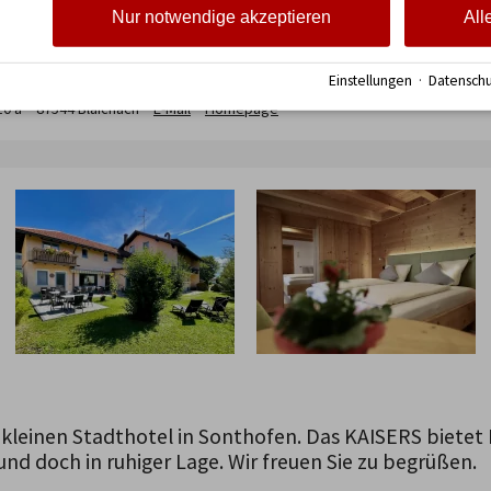
Nur notwendige akzeptieren
All
g Lehmann
Einstellungen
·
Datenschu
10 a
87544
Blaichach
E-Mail
Homepage
kleinen Stadthotel in Sonthofen. Das KAISERS bietet 
nd doch in ruhiger Lage. Wir freuen Sie zu begrüßen.