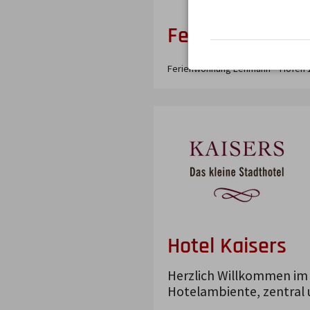
Ferienwohnun
Ferienwohnung Lehmann
Hofen
Hotel Kaisers
Herzlich Willkommen im 
Hotelambiente, zentral u