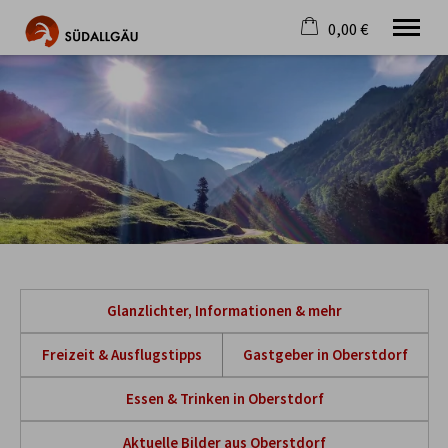
0,00 €
×
Warenkorb ist leer
Die schönste Seite im Allgäu
Aktuell
Destination
Gastgeber
Gastronomie
Wandern
Mountainbike
Tipps
Jobs
Glanzlichter, Informationen & mehr
Freizeit & Ausflugstipps
Gastgeber in Oberstdorf
Essen & Trinken in Oberstdorf
Aktuelle Bilder aus Oberstdorf