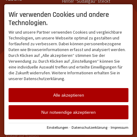
Hinter "Südallgäu" steckt
Südallgäu ist der südliche
das Team von
Tramino
aus
Teil des Oberallgäus. Es
Oberstdorf.
Wir verwenden Cookies und andere
verbindet die Tourismus-
Unser Ziel ist ein attraktives
Technologien.
Destinationen Oberstdorf,
touristisches Portal,
Bad Hindelang und
welches für Gäste und
Wir und unsere Partner verwenden Cookies und vergleichbare
Kleinwalsertal und beliebte
Leistungsträger im
Technologien, um unsere Webseite optimal zu gestalten und
Urlaubsziele wie die
südlichen Oberallgäu eine
fortlaufend zu verbessern. Dabei können personenbezogene
Hörnerdörfer, Alpsee-
starke Plattform bietet.
Daten wie Browserinformationen erfasst und analysiert werden.
Grünten, Oberstaufen oder
Durch Klicken auf „Alle akzeptieren“ stimmen Sie der
Wertach im Allgäu.
Verwendung zu. Durch Klicken auf „Einstellungen“ können Sie
NETZWERK & REICHWEITE
eine individuelle Auswahl treffen und erteilte Einwilligungen für
die Zukunft widerrufen. Weitere Informationen erhalten Sie in
ca. 36.700 Abos bei
unserer Datenschutzerklärung.
Facebook
ca. 18.400 Abos bei
Instagram
Alle akzeptieren
Facebook
Instagram
Twitter
Nur notwendige akzeptieren
Impressum
Datenschutz
Barrierefreiheit
Vertrag widerrufen
Einstellungen
·
Datenschutzerklärung
·
Impressum
Cookie-Einstellungen
Erstellt mit
Tramino