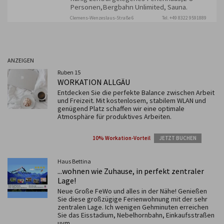
Personen,Bergbahn Unlimited, Sauna.
Clemens-Wenzeslaus-Straße 6
Tel. +49 8322 9591889
ANZEIGEN
Ruben 15
WORKATION ALLGÄU
Entdecken Sie die perfekte Balance zwischen Arbeit
und Freizeit. Mit kostenlosem, stabilem WLAN und
genügend Platz schaffen wir eine optimale
Atmosphäre für produktives Arbeiten.
10% Workation-Vorteil
JETZT BUCHEN
Haus Bettina
...wohnen wie Zuhause, in perfekt zentraler
Lage!
Neue Große FeWo und alles in der Nähe! Genießen
Sie diese großzügige Ferienwohnung mit der sehr
zentralen Lage. Ich wenigen Gehminuten erreichen
Sie das Eisstadium, Nebelhornbahn, Einkaufsstraßen
uvm.