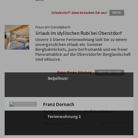
Urlaubsreif? dann besuchen Sie uns!
MEHR
Haus am Gaisalpbach
Urlaub im idyllischen Rubi bei Oberstdorf
Unsere 3 Sterne Ferienwohnung lädt Sie zu einem
unvergesslichen Urlaub ein. Sommer
Bergbahntickets, pure Dorfromantik und ein freier
Panoramablick auf die Oberstdorfer Berglandschaft
sind inklusive.
Natur. Berge. Erholung.
JETZT BUCHEN
Engenkopf
Nebelhorn
Franz Dornach
Ruhige Lage mit traumhaft herrlichem
Bergblick.
Ferienwohnung 3
Ferienwohnung 2
Ferienwohnung 1
Rohrmooser Straße 44
Tel. +49 8326 209208