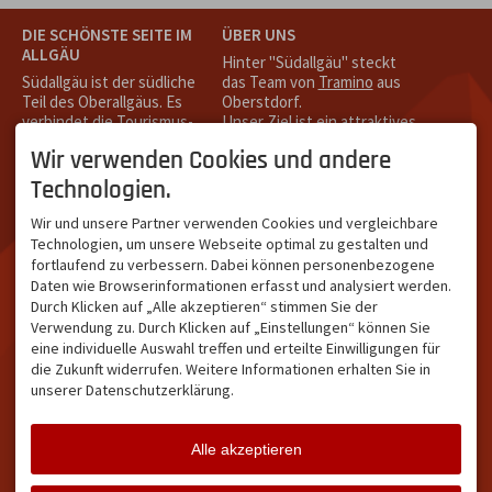
DIE SCHÖNSTE SEITE IM
ÜBER UNS
ALLGÄU
Hinter "Südallgäu" steckt
Südallgäu ist der südliche
das Team von
Tramino
aus
Teil des Oberallgäus. Es
Oberstdorf.
verbindet die Tourismus-
Unser Ziel ist ein attraktives
Destinationen Oberstdorf,
touristisches Portal,
Wir verwenden Cookies und andere
Bad Hindelang und
welches für Gäste und
Kleinwalsertal und beliebte
Leistungsträger im
Technologien.
Urlaubsziele wie die
südlichen Oberallgäu eine
Hörnerdörfer, Alpsee-
starke Plattform bietet.
Wir und unsere Partner verwenden Cookies und vergleichbare
Grünten, Oberstaufen oder
Technologien, um unsere Webseite optimal zu gestalten und
Wertach im Allgäu.
fortlaufend zu verbessern. Dabei können personenbezogene
Daten wie Browserinformationen erfasst und analysiert werden.
NETZWERK & REICHWEITE
Durch Klicken auf „Alle akzeptieren“ stimmen Sie der
ca. 36.700 Abos bei
Verwendung zu. Durch Klicken auf „Einstellungen“ können Sie
Facebook
eine individuelle Auswahl treffen und erteilte Einwilligungen für
ca. 18.400 Abos bei
die Zukunft widerrufen. Weitere Informationen erhalten Sie in
Instagram
unserer Datenschutzerklärung.
Alle akzeptieren
Facebook
Instagram
Twitter