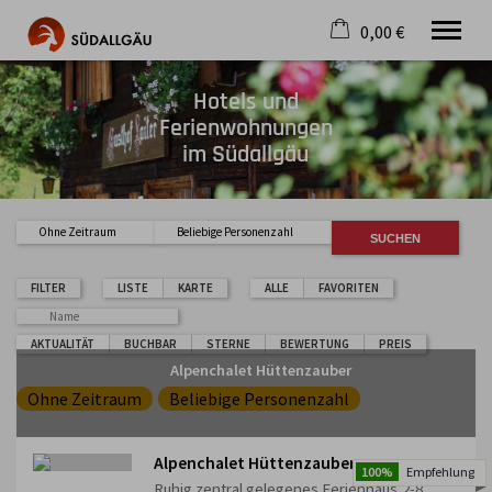
0,00 €
×
Hotels und
Warenkorb ist leer
Die schönste Seite im Allgäu
Ferienwohnungen
Aktuell
im Südallgäu
Destination
Gastgeber
Gastronomie
Ohne Zeitraum
Beliebige Personenzahl
Wandern
Mountainbike
FILTER
LISTE
KARTE
ALLE
FAVORITEN
Tipps
Jobs
AKTUALITÄT
BUCHBAR
STERNE
BEWERTUNG
PREIS
Alpenchalet Hüttenzauber
Ohne Zeitraum
Beliebige Personenzahl
Alpenchalet Hüttenzauber
100%
Empfehlung
Ruhig zentral gelegenes Ferienhaus,2-8