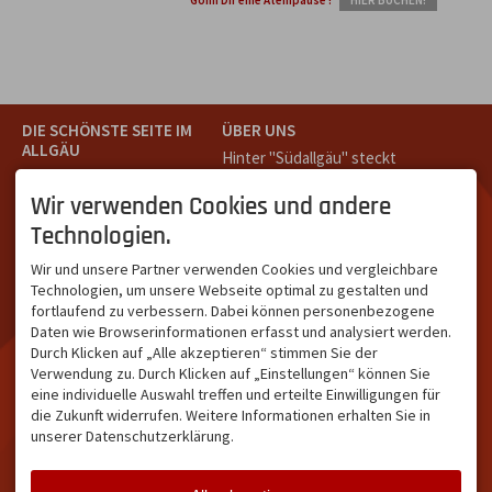
DIE SCHÖNSTE SEITE IM
ÜBER UNS
ALLGÄU
Hinter "Südallgäu" steckt
Südallgäu ist der südliche
das Team von
Tramino
aus
Teil des Oberallgäus. Es
Oberstdorf.
Wir verwenden Cookies und andere
verbindet die Tourismus-
Unser Ziel ist ein attraktives
Technologien.
Destinationen Oberstdorf,
touristisches Portal,
Bad Hindelang und
welches für Gäste und
Wir und unsere Partner verwenden Cookies und vergleichbare
Kleinwalsertal und beliebte
Leistungsträger im
Technologien, um unsere Webseite optimal zu gestalten und
Urlaubsziele wie die
südlichen Oberallgäu eine
fortlaufend zu verbessern. Dabei können personenbezogene
Hörnerdörfer, Alpsee-
starke Plattform bietet.
Daten wie Browserinformationen erfasst und analysiert werden.
Grünten, Oberstaufen oder
Durch Klicken auf „Alle akzeptieren“ stimmen Sie der
Wertach im Allgäu.
Verwendung zu. Durch Klicken auf „Einstellungen“ können Sie
NETZWERK & REICHWEITE
eine individuelle Auswahl treffen und erteilte Einwilligungen für
die Zukunft widerrufen. Weitere Informationen erhalten Sie in
ca. 36.700 Abos bei
unserer Datenschutzerklärung.
Facebook
ca. 18.400 Abos bei
Instagram