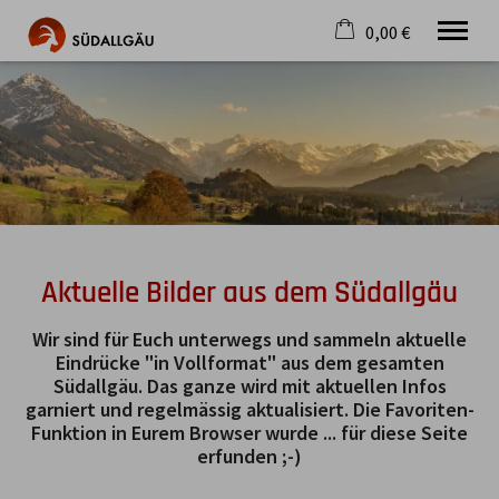
0,00 €
×
Warenkorb ist leer
Die schönste Seite im Allgäu
Aktuell
Destination
Gastgeber
Gastronomie
Wandern
Mountainbike
Aktuelle Bilder aus dem Südallgäu
Tipps
Jobs
Wir sind für Euch unterwegs und sammeln aktuelle
Eindrücke "in Vollformat" aus dem gesamten
Südallgäu. Das ganze wird mit aktuellen Infos
garniert und regelmässig aktualisiert. Die Favoriten-
Funktion in Eurem Browser wurde ... für diese Seite
erfunden ;-)