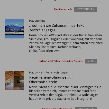
Familienurlaub
JETZT BUCHEN
Haus Bettina
...wohnen wie Zuhause, in perfekt
zentraler Lage!
Neue Große FeWo und alles in der Nähe! Genießen
Sie diese großzügige Ferienwohnung mit der sehr
zentralen Lage. Ich wenigen Gehminuten erreichen
Sie das Eisstadium, Nebelhornbahn,
Einkaufsstraßen uvm.
Urlaubsreif? dann besuchen Sie uns!
MEHR
Haus + Heim Ferienwohnungen
Neue Ferienwohnungen in
Obermaiselstein
Maisel steht für Gelassenheit und Leichtigkeit. Ein
bisschen verspielt, immer entspannt und fest
verwurzelt in der Allgäuer Heimat. 3 Wohnungen
haben eine private Sauna im Bad integriert!
Gönn Dir eine Atempause !
HIER BUCHEN!