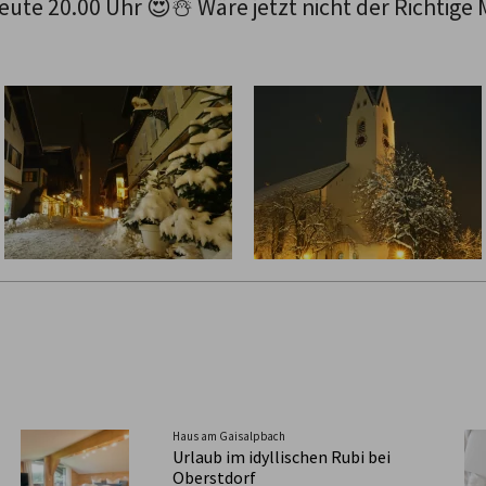
eute 20.00 Uhr 😍☃️ Wäre jetzt nicht der Richtige
Haus am Gaisalpbach
Urlaub im idyllischen Rubi bei
Oberstdorf