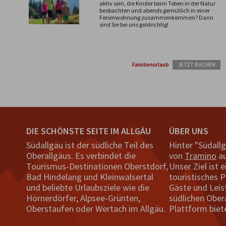
aktiv sein, die Kinder beim Toben in der Natur
beobachten und abends gemütlich in einer
Ferienwohnung zusammenkommen? Dann
sind Sie bei uns goldrichtig!
Familienurlaub
JETZT BUCHEN
DIE SCHÖNSTE SEITE IM ALLGÄU
ÜBER UNS
Südallgäu ist der südliche Teil des
Hinter "Südall
Oberallgäus. Es verbindet die
von
Tramino
au
Tourismus-Destinationen Oberstdorf,
Unser Ziel ist e
Bad Hindelang und Kleinwalsertal
touristisches P
und beliebte Urlaubsziele wie die
Gäste und Leis
Hörnerdörfer, Alpsee-Grünten,
südlichen Ober
Oberstaufen oder Wertach im Allgäu.
Plattform biet