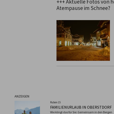
+++ Aktuelle Fotos von h
Atempause im Schnee?
ANZEIGEN
Ruben 15
FAMILIENURLAUB IN OBERSTDORF
Wie klingt das für Sie: Gemeinsam in den Bergen