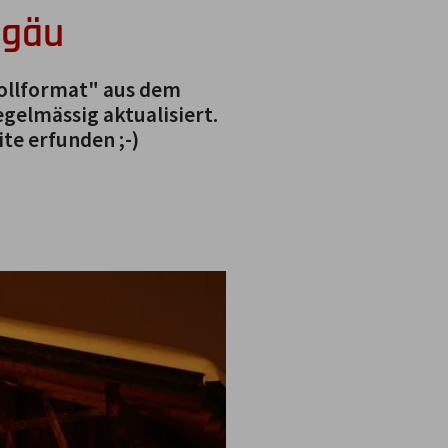
lgäu
Vollformat" aus dem
gelmässig aktualisiert.
te erfunden ;-)