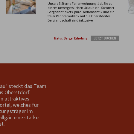
Unsere 3 Sterne Ferienwohnung lädt Sie zu
einem unvergesslichen Urlaub ein. Sommer
Bergbahntickets, pure Dorfromantik und ein
freier Panoramablick auf die Oberstdorfer
Berglandschaft sind inklusive.
Natur. Berge. Erholung.
JETZT BUCHEN
gäu" steckt das Team
s Oberstdorf.
in attraktives
ortal, welches für
tungsträger im
allgäu eine starke
et.