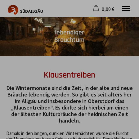
0,00 €
×
Warenkorb ist leer
Die schönste Seite im Allgäu
lebendiger
Brauchtum
Aktuell
Destination
Gastgeber
Gastronomie
Wandern
Klausentreiben
Mountainbike
Tipps
Die Wintermonate sind die Zeit, in der alte und neue
Jobs
Bräuche lebendig werden. So gibt es seit alters her
im Allgäu und insbesondere in Oberstdorf das
„Klausentreiben“. Es dürfte sich hierbei um einen
der ältesten Kulturbräuche der heidnischen Zeit
handeln.
Damals in den langen, dunklen Winternächten wurde die Furcht
der Menschen vor bösen Geister oft übermächtig. Dann kleideten