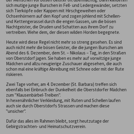
sich mutige junge Burschen in Fell- und Ledergewänder, setzten
sich Tierköpfe oder Kappen mit Hirschgeweihen oder
Ochsenhörnern auf den Kopf und zogen johlend mit Schellen-
und Kettengerassel durch die engen Gassen, um die bösen
Nachtgeister, die Druden und Schatten aus ihrem Dorf zu
vertreiben. Wehe dem, der diesen wilden Horden begegnete.
Heute wird diese Regel nicht mehr so streng gesehen. Es sind
auch nicht mehr die bösen Geister, die die jungen Burschen am
Abend des 6. Dezember, dem St. – Nikolaus – Tag, in den Straßen
von Oberstdorf jagen. Sie haben es mehr auf vorwitzige junge
Mädchen und allzu neugierige Zuschauer abgesehen, die auch
schon mal eine kräftige Abreibung mit Schnee oder mit der Rute
riskieren.
Zwei Tage vorher, am 4. Dezember (St. Barbara) treffen sich
ebenfalls bei Einbruch der Dunkelheit die Oberstdorfer Mädchen
zum "Klausenbärbel-Treiben".
In hexenähnlicher Verkleidung, mit Ruten und Schellen laufen
auch sie durch Oberstdorfs Strassen und machen diese
"unsicher".
Dafür das alles im Rahmen bleibt, sorgt heutzutage der
Gebirgstrachten- und Heimatschutzverein.