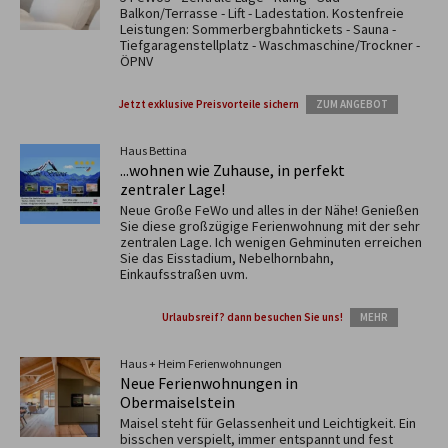
Balkon/Terrasse - Lift - Ladestation. Kostenfreie
Leistungen: Sommerbergbahntickets - Sauna -
Tiefgaragenstellplatz - Waschmaschine/Trockner -
ÖPNV
Jetzt exklusive Preisvorteile sichern
ZUM ANGEBOT
Haus Bettina
...wohnen wie Zuhause, in perfekt
zentraler Lage!
Neue Große FeWo und alles in der Nähe! Genießen
Sie diese großzügige Ferienwohnung mit der sehr
zentralen Lage. Ich wenigen Gehminuten erreichen
Sie das Eisstadium, Nebelhornbahn,
Einkaufsstraßen uvm.
Urlaubsreif? dann besuchen Sie uns!
MEHR
Haus + Heim Ferienwohnungen
Neue Ferienwohnungen in
Obermaiselstein
Maisel steht für Gelassenheit und Leichtigkeit. Ein
bisschen verspielt, immer entspannt und fest