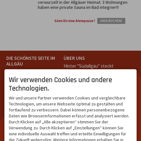
verwurzelt in der Allgäuer Heimat. 3 Wohnungen
haben eine private Sauna im Bad integriert!
Gönn Dir eine Atempause !
HIER BUCHEN!
DIE SCHÖNSTE SEITE IM
ÜBER UNS
ALLGÄU
Hinter "Südallgäu" steckt
Südallgäu ist der südliche
das Team von
Tramino
aus
Teil des Oberallgäus. Es
Oberstdorf.
Wir verwenden Cookies und andere
verbindet die Tourismus-
Unser Ziel ist ein attraktives
Technologien.
Destinationen Oberstdorf,
touristisches Portal,
Bad Hindelang und
welches für Gäste und
Wir und unsere Partner verwenden Cookies und vergleichbare
Kleinwalsertal und beliebte
Leistungsträger im
Technologien, um unsere Webseite optimal zu gestalten und
Urlaubsziele wie die
südlichen Oberallgäu eine
fortlaufend zu verbessern. Dabei können personenbezogene
Hörnerdörfer, Alpsee-
starke Plattform bietet.
Daten wie Browserinformationen erfasst und analysiert werden.
Grünten, Oberstaufen oder
Durch Klicken auf „Alle akzeptieren“ stimmen Sie der
Wertach im Allgäu.
Verwendung zu. Durch Klicken auf „Einstellungen“ können Sie
NETZWERK & REICHWEITE
eine individuelle Auswahl treffen und erteilte Einwilligungen für
die Zukunft widerrufen. Weitere Informationen erhalten Sie in
ca. 36.700 Abos bei