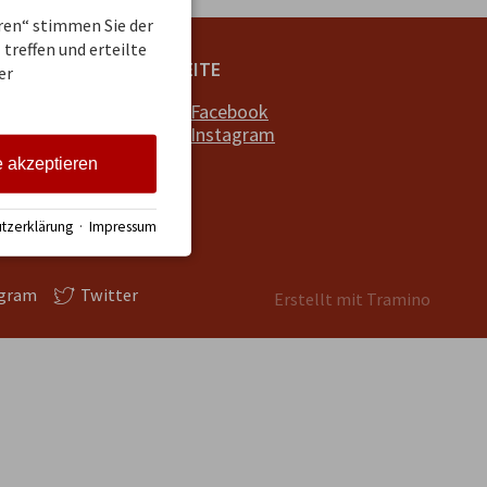
eren“ stimmen Sie der
treffen und erteilte
NETZWERK & REICHWEITE
er
ca. 36.700 Abos bei
Facebook
ca. 18.400 Abos bei
Instagram
e akzeptieren
tzerklärung
·
Impressum
agram
Twitter
Erstellt mit
Tramino