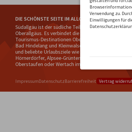
gestalten und fortl
Browserinformationen
Verwendung zu. Durch
DIE SCHÖNSTE SEITE IM ALLGÄU
ÜBER UNS
Einwilligungen für d
Datenschutzerklärun
Südallgäu ist der südliche Teil des
Hinter "Südall
Oberallgäus. Es verbindet die
von
Tramino
au
Tourismus-Destinationen Oberstdorf,
Unser Ziel ist e
Bad Hindelang und Kleinwalsertal
touristisches P
und beliebte Urlaubsziele wie die
Gäste und Leis
Hörnerdörfer, Alpsee-Grünten,
südlichen Ober
Oberstaufen oder Wertach im Allgäu.
Plattform biet
Impressum
Datenschutz
Barrierefreiheit
Vertrag widerru