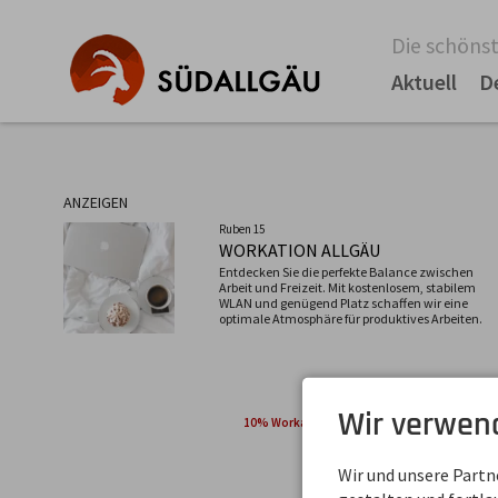
Die schönst
Aktuell
D
ANZEIGEN
Ruben 15
WORKATION ALLGÄU
Entdecken Sie die perfekte Balance zwischen
Arbeit und Freizeit. Mit kostenlosem, stabilem
WLAN und genügend Platz schaffen wir eine
optimale Atmosphäre für produktives Arbeiten.
Wir verwen
10% Workation-Vorteil
JETZT BUCHEN
Wir und unsere Part