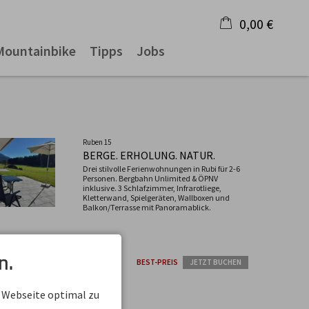
0,00 €
Mountainbike
Tipps
Jobs
×
Warenkorb ist leer
Ruben 15
BERGE. ERHOLUNG. NATUR.
Drei stilvolle Ferienwohnungen in Rubi für 2-6
Personen. Bergbahn Unlimited & ÖPNV
inklusive. 3 Schlafzimmer, Infrarotliege,
Kletterwand, Spielgeräten, Wallboxen und
Balkon/Terrasse mit Panoramablick.
n.
BEST-PREIS
JETZT BUCHEN
 Webseite optimal zu