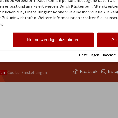
aufend zu verbessern. Dabei können personenbezogene Daten wie
 erfasst und analysiert werden. Durch Klicken auf „Alle akzepti
 Klicken auf „Einstellungen“ können Sie eine individuelle Auswahl 
ie Zukunft widerrufen. Weitere Informationen erhalten Sie in unser
g.
gäu" steckt das Team
s Oberstdorf.
in attraktives
Nur notwendige akzeptieren
All
ortal, welches für
tungsträger im
allgäu eine starke
Einstellungen
·
Datenschu
et.
Facebook
Inst
fen
Cookie-Einstellungen