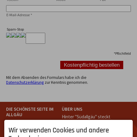
E-Mail-Adresse
*
Spam-Stop
*
Pflichtfeld
Mit dem Absenden des Formulars habe ich die
Datenschutzerklärung
zur Kenntnis genommen.
DIE SCHÖNSTE SEITE IM
ÜBER UNS
ALLGÄU
Hinter "Südallgäu" steckt
Südallgäu ist der südliche
das Team von
Tramino
aus
Teil des Oberallgäus. Es
Oberstdorf.
Wir verwenden Cookies und andere
verbindet die Tourismus-
Unser Ziel ist ein attraktives