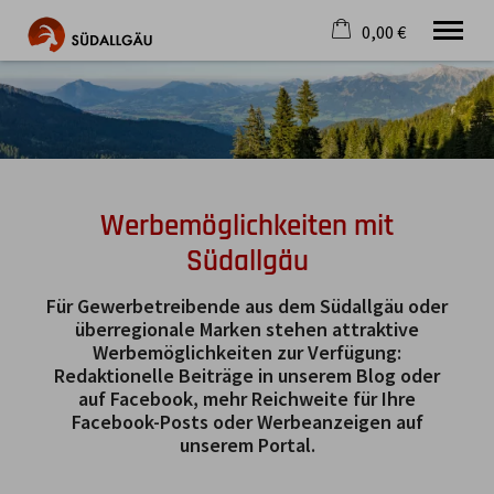
0,00 €
×
Warenkorb ist leer
Die schönste Seite im Allgäu
Aktuell
Destination
Gastgeber
Werbemöglichkeiten mit
Gastronomie
Wandern
Südallgäu
Mountainbike
Für Gewerbetreibende aus dem Südallgäu oder
Tipps
überregionale Marken stehen attraktive
Jobs
Werbemöglichkeiten zur Verfügung:
Redaktionelle Beiträge in unserem Blog oder
auf Facebook, mehr Reichweite für Ihre
Facebook-Posts oder Werbeanzeigen auf
unserem Portal.