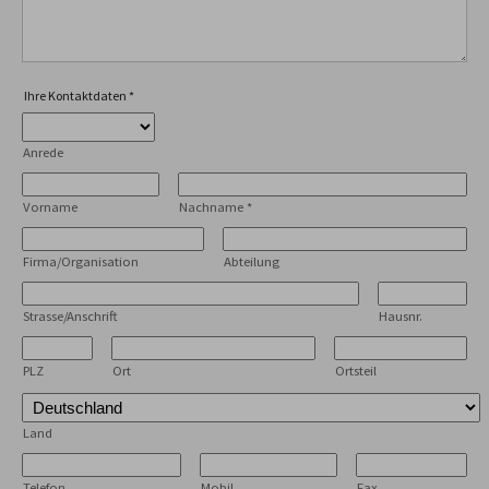
Ihre Kontaktdaten
*
Anrede
Vorname
Nachname
*
Firma/Organisation
Abteilung
Strasse/Anschrift
Hausnr.
PLZ
Ort
Ortsteil
Land
Telefon
Mobil
Fax