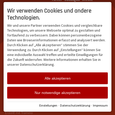
Südallgäu ist der südliche
das Team von
Tramino
aus
Teil des Oberallgäus. Es
Oberstdorf.
Wir verwenden Cookies und andere
verbindet die Tourismus-
Unser Ziel ist ein attraktives
Technologien.
Destinationen Oberstdorf,
touristisches Portal,
Bad Hindelang und
welches für Gäste und
Wir und unsere Partner verwenden Cookies und vergleichbare
Kleinwalsertal und beliebte
Leistungsträger im
Technologien, um unsere Webseite optimal zu gestalten und
Urlaubsziele wie die
südlichen Oberallgäu eine
fortlaufend zu verbessern. Dabei können personenbezogene
Hörnerdörfer, Alpsee-
starke Plattform bietet.
Daten wie Browserinformationen erfasst und analysiert werden.
Grünten, Oberstaufen oder
Durch Klicken auf „Alle akzeptieren“ stimmen Sie der
Wertach im Allgäu.
Verwendung zu. Durch Klicken auf „Einstellungen“ können Sie
NETZWERK & REICHWEITE
eine individuelle Auswahl treffen und erteilte Einwilligungen für
die Zukunft widerrufen. Weitere Informationen erhalten Sie in
ca. 36.700 Abos bei
unserer Datenschutzerklärung.
Facebook
ca. 18.400 Abos bei
Instagram
Alle akzeptieren
Facebook
Instagram
Twitter
Nur notwendige akzeptieren
Impressum
Datenschutz
Barrierefreiheit
Vertrag widerrufen
Einstellungen
·
Datenschutzerklärung
·
Impressum
Cookie-Einstellungen
Erstellt mit
Tramino