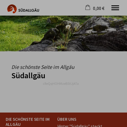
0,00 €
×
Warenkorb ist leer
Die schönste Seite im Allgäu
Aktuell
Destination
Gastgeber
Gastronomie
Wandern
Die schönste Seite im Allgäu
Mountainbike
Südallgäu
Tipps
cReQqHOHMzeB5XJjATa
Jobs
DIE SCHÖNSTE SEITE IM
ÜBER UNS
ALLGÄU
Hinter "Südallgäu" steckt