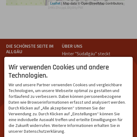
Leaflet
| Map data © OpenStreetMap contributors
1HKrZhcppL8Xj6NyPWI
DIE SCHÖNSTE SEITE IM
ÜBER UNS
ALLGÄU
Hinter "Südallgäu" steckt
Südallgäu ist der südliche
das Team von
Tramino
aus
Teil des Oberallgäus. Es
Oberstdorf.
Wir verwenden Cookies und andere
verbindet die Tourismus-
Unser Ziel ist ein attraktives
Technologien.
Destinationen Oberstdorf,
touristisches Portal,
Bad Hindelang und
welches für Gäste und
Wir und unsere Partner verwenden Cookies und vergleichbare
Kleinwalsertal und beliebte
Leistungsträger im
Technologien, um unsere Webseite optimal zu gestalten und
Urlaubsziele wie die
südlichen Oberallgäu eine
fortlaufend zu verbessern. Dabei können personenbezogene
Hörnerdörfer, Alpsee-
starke Plattform bietet.
Daten wie Browserinformationen erfasst und analysiert werden.
Grünten, Oberstaufen oder
Durch Klicken auf „Alle akzeptieren“ stimmen Sie der
Wertach im Allgäu.
Verwendung zu. Durch Klicken auf „Einstellungen“ können Sie
NETZWERK & REICHWEITE
eine individuelle Auswahl treffen und erteilte Einwilligungen für
die Zukunft widerrufen. Weitere Informationen erhalten Sie in
ca. 36.700 Abos bei
unserer Datenschutzerklärung.
Facebook