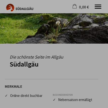
0,00 €
×
Warenkorb ist leer
Die schönste Seite im Allgäu
Aktuell
Destination
Gastgeber
Gastronomie
Wandern
Die schönste Seite im Allgäu
Mountainbike
Südallgäu
Tipps
Jobs
MERKMALE
✓ Online direkt buchbar
BESONDERHEITEN
✓ Nebensaison ermäßigt