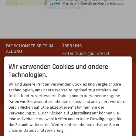
Leaflet
| Map data © OpenStreetMap contributors
A8nSQsLVA54t3PVnJcK
DIE SCHÖNSTE SEITE IM
ÜBER UNS
ALLGÄU
Hinter "Südallgäu" steckt
Südallgäu ist der südliche
das Team von
Tramino
aus
Teil des Oberallgäus. Es
Oberstdorf.
Wir verwenden Cookies und andere
verbindet die Tourismus-
Unser Ziel ist ein attraktives
Technologien.
Destinationen Oberstdorf,
touristisches Portal,
Bad Hindelang und
welches für Gäste und
Wir und unsere Partner verwenden Cookies und vergleichbare
Kleinwalsertal und beliebte
Leistungsträger im
Technologien, um unsere Webseite optimal zu gestalten und
Urlaubsziele wie die
südlichen Oberallgäu eine
fortlaufend zu verbessern. Dabei können personenbezogene
Hörnerdörfer, Alpsee-
starke Plattform bietet.
Daten wie Browserinformationen erfasst und analysiert werden.
Grünten, Oberstaufen oder
Durch Klicken auf „Alle akzeptieren“ stimmen Sie der
Wertach im Allgäu.
Verwendung zu. Durch Klicken auf „Einstellungen“ können Sie
NETZWERK & REICHWEITE
eine individuelle Auswahl treffen und erteilte Einwilligungen für
die Zukunft widerrufen. Weitere Informationen erhalten Sie in
ca. 36.700 Abos bei
unserer Datenschutzerklärung.
Facebook