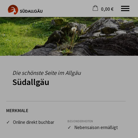
0,00 €
×
Warenkorb ist leer
Die schönste Seite im Allgäu
Aktuell
Destination
Gastgeber
Gastronomie
Wandern
Die schönste Seite im Allgäu
Mountainbike
Südallgäu
Tipps
Jobs
MERKMALE
✓ Online direkt buchbar
BESONDERHEITEN
✓ Nebensaison ermäßigt