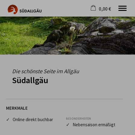
0,00 €
×
Warenkorb ist leer
Die schönste Seite im Allgäu
Aktuell
Destination
Gastgeber
Gastronomie
Wandern
Die schönste Seite im Allgäu
Mountainbike
Südallgäu
Tipps
Jobs
MERKMALE
✓ Online direkt buchbar
BESONDERHEITEN
✓ Nebensaison ermäßigt