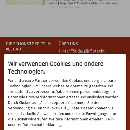
Leaflet
| Map data © OpenStreetMap contributors
BqlT9cEXWQxrhA6E0Wq
DIE SCHÖNSTE SEITE IM
ÜBER UNS
ALLGÄU
Hinter "Südallgäu" steckt
Südallgäu ist der südliche
das Team von
Tramino
aus
Teil des Oberallgäus. Es
Oberstdorf.
Wir verwenden Cookies und andere
verbindet die Tourismus-
Unser Ziel ist ein attraktives
Technologien.
Destinationen Oberstdorf,
touristisches Portal,
Bad Hindelang und
welches für Gäste und
Wir und unsere Partner verwenden Cookies und vergleichbare
Kleinwalsertal und beliebte
Leistungsträger im
Technologien, um unsere Webseite optimal zu gestalten und
Urlaubsziele wie die
südlichen Oberallgäu eine
fortlaufend zu verbessern. Dabei können personenbezogene
Hörnerdörfer, Alpsee-
starke Plattform bietet.
Daten wie Browserinformationen erfasst und analysiert werden.
Grünten, Oberstaufen oder
Durch Klicken auf „Alle akzeptieren“ stimmen Sie der
Wertach im Allgäu.
Verwendung zu. Durch Klicken auf „Einstellungen“ können Sie
NETZWERK & REICHWEITE
eine individuelle Auswahl treffen und erteilte Einwilligungen für
die Zukunft widerrufen. Weitere Informationen erhalten Sie in
ca. 36.700 Abos bei
unserer Datenschutzerklärung.
Facebook