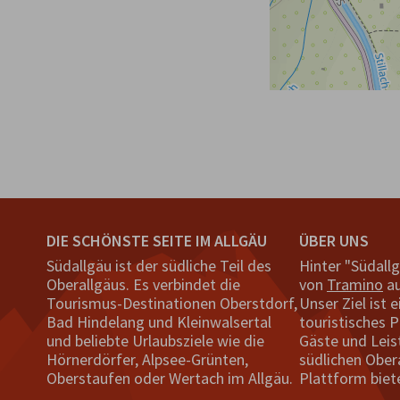
DIE SCHÖNSTE SEITE IM ALLGÄU
ÜBER UNS
Südallgäu ist der südliche Teil des
Hinter "Südall
Oberallgäus. Es verbindet die
von
Tramino
au
Tourismus-Destinationen Oberstdorf,
Unser Ziel ist e
Bad Hindelang und Kleinwalsertal
touristisches P
und beliebte Urlaubsziele wie die
Gäste und Leis
Hörnerdörfer, Alpsee-Grünten,
südlichen Ober
Oberstaufen oder Wertach im Allgäu.
Plattform biet