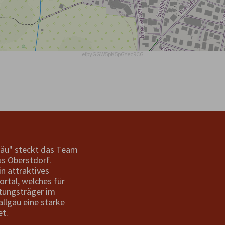
efpyGGW5pK5pGYec9CG
gäu" steckt das Team
s Oberstdorf.
in attraktives
ortal, welches für
tungsträger im
allgäu eine starke
et.