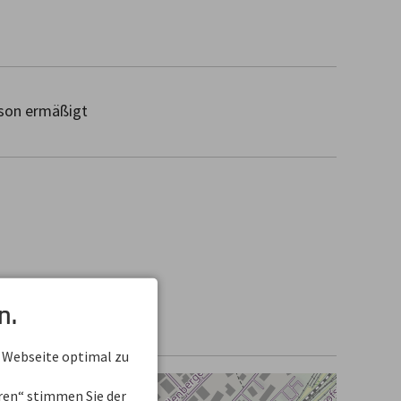
on ermäßigt
n.
 Webseite optimal zu
eren“ stimmen Sie der