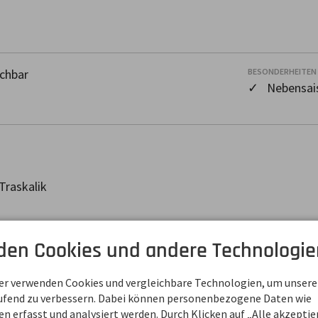
chbar
BESONDERHEITEN
✓ Nebensais
Traskalik
den Cookies und andere Technologie
6 80
ner verwenden Cookies und vergleichbare Technologien, um unsere
aufend zu verbessern. Dabei können personenbezogene Daten wie
 erfasst und analysiert werden. Durch Klicken auf „Alle akzepti