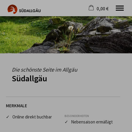
0,00 €
×
Warenkorb ist leer
Die schönste Seite im Allgäu
Aktuell
Destination
Gastgeber
Gastronomie
Wandern
Die schönste Seite im Allgäu
Mountainbike
Südallgäu
Tipps
Jobs
MERKMALE
✓ Online direkt buchbar
BESONDERHEITEN
✓ Nebensaison ermäßigt