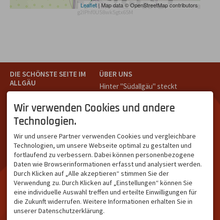
Leaflet
| Map data © OpenStreetMap contributors
g2IPhf0U58wk5gtx65M
DIE SCHÖNSTE SEITE IM
ÜBER UNS
ALLGÄU
Hinter "Südallgäu" steckt
Südallgäu ist der südliche
das Team von
Tramino
aus
Teil des Oberallgäus. Es
Oberstdorf.
Wir verwenden Cookies und andere
verbindet die Tourismus-
Unser Ziel ist ein attraktives
Technologien.
Destinationen Oberstdorf,
touristisches Portal,
Bad Hindelang und
welches für Gäste und
Wir und unsere Partner verwenden Cookies und vergleichbare
Kleinwalsertal und beliebte
Leistungsträger im
Technologien, um unsere Webseite optimal zu gestalten und
Urlaubsziele wie die
südlichen Oberallgäu eine
fortlaufend zu verbessern. Dabei können personenbezogene
Hörnerdörfer, Alpsee-
starke Plattform bietet.
Daten wie Browserinformationen erfasst und analysiert werden.
Grünten, Oberstaufen oder
Durch Klicken auf „Alle akzeptieren“ stimmen Sie der
Wertach im Allgäu.
Verwendung zu. Durch Klicken auf „Einstellungen“ können Sie
NETZWERK & REICHWEITE
eine individuelle Auswahl treffen und erteilte Einwilligungen für
die Zukunft widerrufen. Weitere Informationen erhalten Sie in
ca. 36.700 Abos bei
unserer Datenschutzerklärung.
Facebook