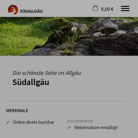
0,00 €
×
Warenkorb ist leer
Die schönste Seite im Allgäu
Aktuell
Destination
Gastgeber
Gastronomie
Wandern
Die schönste Seite im Allgäu
Mountainbike
Südallgäu
Tipps
Jobs
MERKMALE
✓ Online direkt buchbar
BESONDERHEITEN
✓ Nebensaison ermäßigt