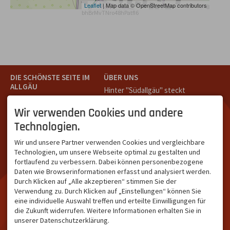
Leaflet
| Map data © OpenStreetMap contributors
bhBrMvTNro48hPatfI6
DIE SCHÖNSTE SEITE IM
ÜBER UNS
ALLGÄU
Hinter "Südallgäu" steckt
Südallgäu ist der südliche
das Team von
Tramino
aus
Teil des Oberallgäus. Es
Oberstdorf.
Wir verwenden Cookies und andere
verbindet die Tourismus-
Unser Ziel ist ein attraktives
Technologien.
Destinationen Oberstdorf,
touristisches Portal,
Bad Hindelang und
welches für Gäste und
Wir und unsere Partner verwenden Cookies und vergleichbare
Kleinwalsertal und beliebte
Leistungsträger im
Technologien, um unsere Webseite optimal zu gestalten und
Urlaubsziele wie die
südlichen Oberallgäu eine
fortlaufend zu verbessern. Dabei können personenbezogene
Hörnerdörfer, Alpsee-
starke Plattform bietet.
Daten wie Browserinformationen erfasst und analysiert werden.
Grünten, Oberstaufen oder
Durch Klicken auf „Alle akzeptieren“ stimmen Sie der
Wertach im Allgäu.
Verwendung zu. Durch Klicken auf „Einstellungen“ können Sie
NETZWERK & REICHWEITE
eine individuelle Auswahl treffen und erteilte Einwilligungen für
die Zukunft widerrufen. Weitere Informationen erhalten Sie in
ca. 36.700 Abos bei
unserer Datenschutzerklärung.
Facebook