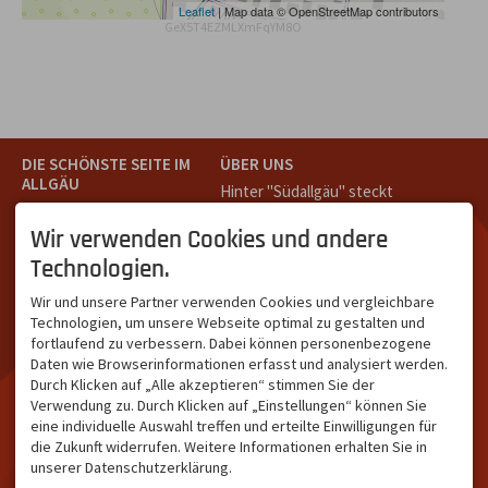
Leaflet
| Map data © OpenStreetMap contributors
GeX5T4EZMLXmFqYM8O
DIE SCHÖNSTE SEITE IM
ÜBER UNS
ALLGÄU
Hinter "Südallgäu" steckt
Südallgäu ist der südliche
das Team von
Tramino
aus
Teil des Oberallgäus. Es
Oberstdorf.
Wir verwenden Cookies und andere
verbindet die Tourismus-
Unser Ziel ist ein attraktives
Technologien.
Destinationen Oberstdorf,
touristisches Portal,
Bad Hindelang und
welches für Gäste und
Wir und unsere Partner verwenden Cookies und vergleichbare
Kleinwalsertal und beliebte
Leistungsträger im
Technologien, um unsere Webseite optimal zu gestalten und
Urlaubsziele wie die
südlichen Oberallgäu eine
fortlaufend zu verbessern. Dabei können personenbezogene
Hörnerdörfer, Alpsee-
starke Plattform bietet.
Daten wie Browserinformationen erfasst und analysiert werden.
Grünten, Oberstaufen oder
Durch Klicken auf „Alle akzeptieren“ stimmen Sie der
Wertach im Allgäu.
Verwendung zu. Durch Klicken auf „Einstellungen“ können Sie
NETZWERK & REICHWEITE
eine individuelle Auswahl treffen und erteilte Einwilligungen für
die Zukunft widerrufen. Weitere Informationen erhalten Sie in
ca. 36.700 Abos bei
unserer Datenschutzerklärung.
Facebook