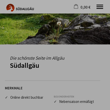
0,00 €
×
Warenkorb ist leer
Die schönste Seite im Allgäu
Aktuell
Destination
Gastgeber
Gastronomie
Wandern
Die schönste Seite im Allgäu
Mountainbike
Südallgäu
Tipps
Jobs
MERKMALE
✓ Online direkt buchbar
BESONDERHEITEN
✓ Nebensaison ermäßigt