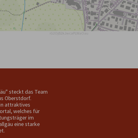
iG2OjB2kJwcaPLWaOau
gäu" steckt das Team
s Oberstdorf.
in attraktives
ortal, welches für
tungsträger im
allgäu eine starke
et.