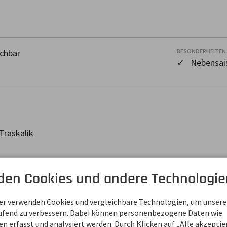
chbar
BESONDERHEITEN
✓ Nebensais
Traskalik
den Cookies und andere Technologie
6 80
ner verwenden Cookies und vergleichbare Technologien, um unsere
aufend zu verbessern. Dabei können personenbezogene Daten wie
 erfasst und analysiert werden. Durch Klicken auf „Alle akzepti