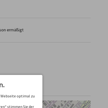
on ermäßigt
n.
 Webseite optimal zu
eren“ stimmen Sie der