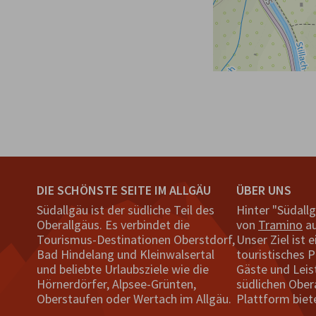
DIE SCHÖNSTE SEITE IM ALLGÄU
ÜBER UNS
Südallgäu ist der südliche Teil des
Hinter "Südall
Oberallgäus. Es verbindet die
von
Tramino
au
Tourismus-Destinationen Oberstdorf,
Unser Ziel ist e
Bad Hindelang und Kleinwalsertal
touristisches P
und beliebte Urlaubsziele wie die
Gäste und Leis
Hörnerdörfer, Alpsee-Grünten,
südlichen Ober
Oberstaufen oder Wertach im Allgäu.
Plattform biet