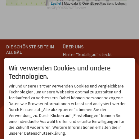
Leaflet
| Map data © OpenStreetMap contributors
mcXEy9DS569WPTirvww
DIE SCHÖNSTE SEITE IM
ÜBER UNS
ALLGÄU
Hinter "Südallgäu" steckt
Südallgäu ist der südliche
das Team von
Tramino
aus
Teil des Oberallgäus. Es
Oberstdorf.
Wir verwenden Cookies und andere
verbindet die Tourismus-
Unser Ziel ist ein attraktives
Technologien.
Destinationen Oberstdorf,
touristisches Portal,
Bad Hindelang und
welches für Gäste und
Wir und unsere Partner verwenden Cookies und vergleichbare
Kleinwalsertal und beliebte
Leistungsträger im
Technologien, um unsere Webseite optimal zu gestalten und
Urlaubsziele wie die
südlichen Oberallgäu eine
fortlaufend zu verbessern. Dabei können personenbezogene
Hörnerdörfer, Alpsee-
starke Plattform bietet.
Daten wie Browserinformationen erfasst und analysiert werden.
Grünten, Oberstaufen oder
Durch Klicken auf „Alle akzeptieren“ stimmen Sie der
Wertach im Allgäu.
Verwendung zu. Durch Klicken auf „Einstellungen“ können Sie
NETZWERK & REICHWEITE
eine individuelle Auswahl treffen und erteilte Einwilligungen für
die Zukunft widerrufen. Weitere Informationen erhalten Sie in
ca. 36.700 Abos bei
unserer Datenschutzerklärung.
Facebook