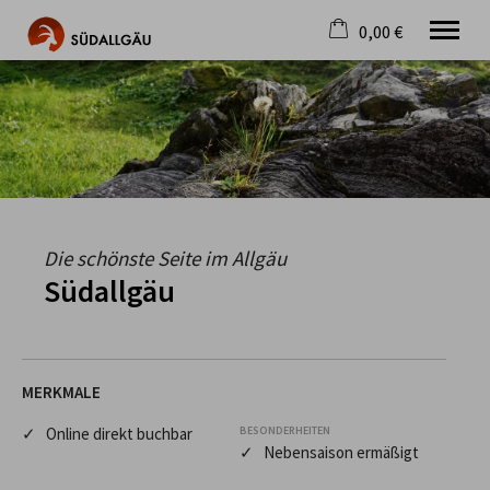
0,00 €
×
Warenkorb ist leer
Die schönste Seite im Allgäu
Aktuell
Destination
Gastgeber
Gastronomie
Wandern
Die schönste Seite im Allgäu
Mountainbike
Südallgäu
Tipps
Jobs
MERKMALE
✓ Online direkt buchbar
BESONDERHEITEN
✓ Nebensaison ermäßigt