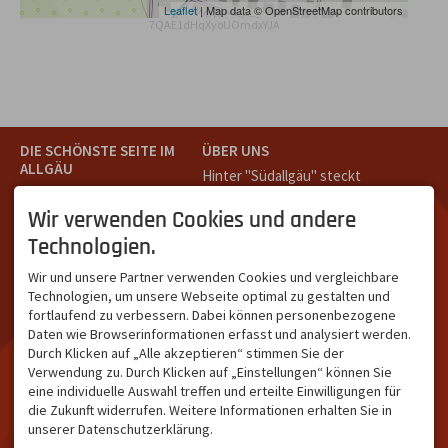
Leaflet
| Map data © OpenStreetMap contributors
7QAE1dHqXyoUOmdxYJA
DIE SCHÖNSTE SEITE IM
ÜBER UNS
ALLGÄU
Hinter "Südallgäu" steckt
Südallgäu ist der südliche
das Team von
Tramino
aus
Teil des Oberallgäus. Es
Oberstdorf.
Wir verwenden Cookies und andere
verbindet die Tourismus-
Unser Ziel ist ein attraktives
Technologien.
Destinationen Oberstdorf,
touristisches Portal,
Bad Hindelang und
welches für Gäste und
Wir und unsere Partner verwenden Cookies und vergleichbare
Kleinwalsertal und beliebte
Leistungsträger im
Technologien, um unsere Webseite optimal zu gestalten und
Urlaubsziele wie die
südlichen Oberallgäu eine
fortlaufend zu verbessern. Dabei können personenbezogene
Hörnerdörfer, Alpsee-
starke Plattform bietet.
Daten wie Browserinformationen erfasst und analysiert werden.
Grünten, Oberstaufen oder
Durch Klicken auf „Alle akzeptieren“ stimmen Sie der
Wertach im Allgäu.
Verwendung zu. Durch Klicken auf „Einstellungen“ können Sie
NETZWERK & REICHWEITE
eine individuelle Auswahl treffen und erteilte Einwilligungen für
die Zukunft widerrufen. Weitere Informationen erhalten Sie in
ca. 36.700 Abos bei
unserer Datenschutzerklärung.
Facebook