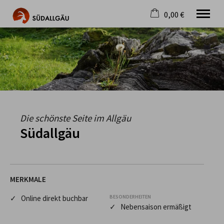
0,00 €
×
Warenkorb ist leer
Die schönste Seite im Allgäu
Aktuell
Destination
Gastgeber
Gastronomie
Wandern
Die schönste Seite im Allgäu
Mountainbike
Südallgäu
Tipps
Jobs
MERKMALE
✓ Online direkt buchbar
BESONDERHEITEN
✓ Nebensaison ermäßigt