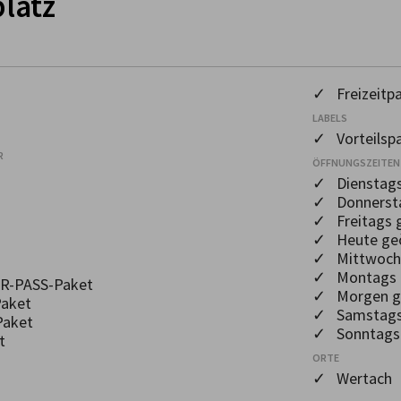
platz
✓ Freizeitp
LABELS
✓ Vorteilspa
R
ÖFFNUNGSZEITEN
✓ Dienstags
✓ Donnersta
✓ Freitags 
✓ Heute geö
✓ Mittwochs
✓ Montags g
-PASS-Paket
✓ Morgen ge
aket
✓ Samstags 
Paket
✓ Sonntags 
t
ORTE
✓ Wertach