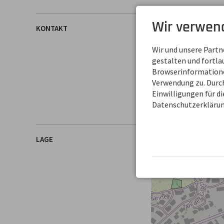
Wir verwen
KONTAKT
OBJEKTANSCHRIFT
Allgäulino
Wir und unsere Part
Alpenstr. 20
gestalten und fortl
87497 Wertach
Browserinformationen
DEUTSCHLAND
Verwendung zu. Durch
Tel.
+49 8365 1027
Einwilligungen für d
Fax +49 8365 703 9
Datenschutzerklärun
LAGE
+
−