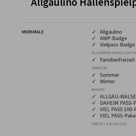
Allgäulino Hallenspiel
✓ Allgäulino
MERKMALE
✓ AWP-Badge
✓ Vielpass-Badge
ALLGEMEINE DIENSTLEISTE
✓ Familienfreizeit
ANBIETER
✓ Sommer
✓ Winter
BADGES
✓ ALLGÄU-WALSER
✓ DAHEIM PASS-P
✓ VIEL PASS 100-
✓ VIEL PASS-Pake
FREIZEIT & AUSFLÜGE