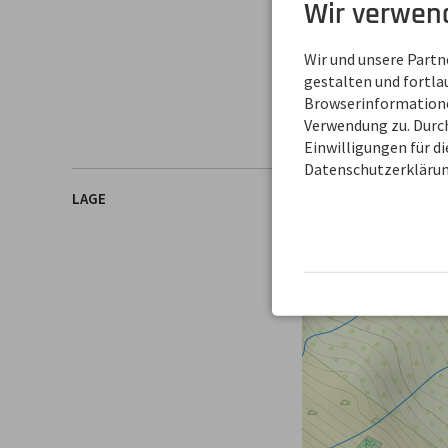
Wir verwen
Familie
Verena U. Robert S
Wir und unsere Part
Gerstruben
gestalten und fortl
87561 Oberstdorf
Browserinformationen
DEUTSCHLAND
Verwendung zu. Durch
Einwilligungen für d
Datenschutzerklärun
LAGE
+
−