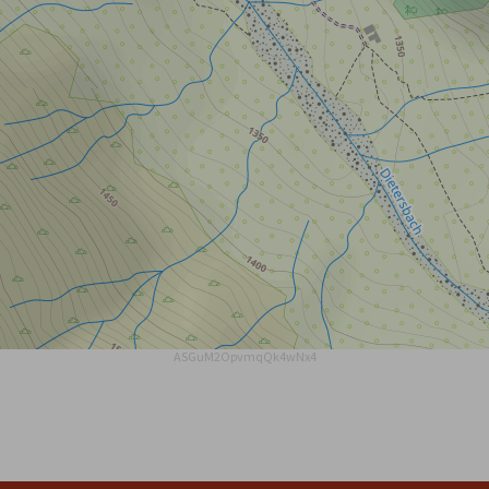
ASGuM2OpvmqQk4wNx4