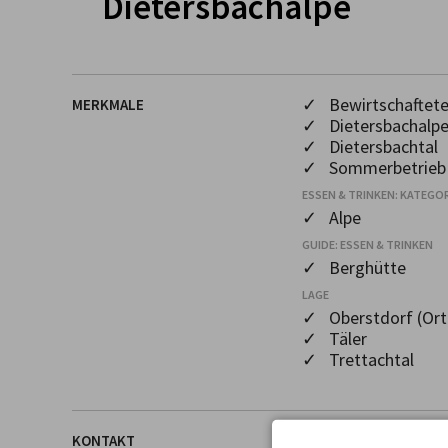
Dietersbachalpe
✓ Bewirtschaftete
MERKMALE
✓ Dietersbachalp
✓ Dietersbachtal
✓ Sommerbetrieb
ESSEN & TRINKEN: KATEGOR
✓ Alpe
GUIDE: ESSEN & TRINKEN
✓ Berghütte
LAGE
✓ Oberstdorf (Ort
✓ Täler
✓ Trettachtal
KONTAKT
OBJEKTANSCHRIFT