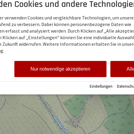
den Cookies und andere Technologie
19.10.2026 - 14.05.2027
Mo - So
geschlossen
chratt
ner verwenden Cookies und vergleichbare Technologien, um unsere
aufend zu verbessern. Dabei können personenbezogene Daten wie
Allgemeine Öffnungszeiten
 erfasst und analysiert werden. Durch Klicken auf „Alle akzepti
Mo - So
08:00-19:00
 Klicken auf „Einstellungen“ können Sie eine individuelle Auswahl 
ie Zukunft widerrufen. Weitere Informationen erhalten Sie in unser
g.
Nur notwendige akzeptieren
All
Einstellungen
·
Datenschu