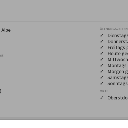
 Alpe
ÖFFNUNGSZEITEN
✓ Dienstags
e
✓ Donnersta
✓ Freitags 
✓ Heute geö
IE
✓ Mittwochs
✓ Montags g
✓ Morgen ge
✓ Samstags 
✓ Sonntags 
)
ORTE
✓ Oberstdo
ÖFFNUNGSZEITEN