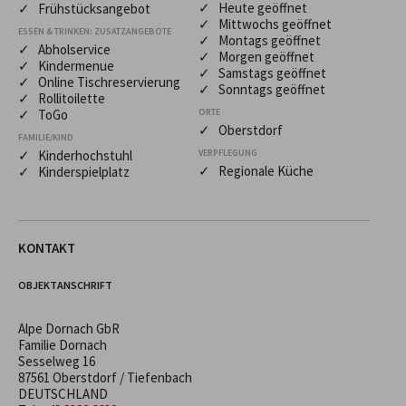
✓ Heute geöffnet
✓ Frühstücksangebot
✓ Mittwochs geöffnet
ESSEN & TRINKEN: ZUSATZANGEBOTE
✓ Montags geöffnet
✓ Abholservice
✓ Morgen geöffnet
✓ Kindermenue
✓ Samstags geöffnet
✓ Online Tischreservierung
✓ Sonntags geöffnet
✓ Rollitoilette
✓ ToGo
ORTE
✓ Oberstdorf
FAMILIE/KIND
✓ Kinderhochstuhl
VERPFLEGUNG
✓ Regionale Küche
✓ Kinderspielplatz
KONTAKT
OBJEKTANSCHRIFT
Alpe Dornach GbR
Familie Dornach
Sesselweg 16
87561 Oberstdorf / Tiefenbach
DEUTSCHLAND