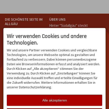
DIE SCHÖNSTE SEITE IM
ÜBER UNS
ALLGÄU
Hinter "Südallgäu" steckt
Südallgäu ist der südliche
das Team von
Tramino
aus
Teil des Oberallgäus. Es
Oberstdorf.
Wir verwenden Cookies und andere
verbindet die Tourismus-
Unser Ziel ist ein attraktives
Technologien.
Destinationen Oberstdorf,
touristisches Portal,
Bad Hindelang und
welches für Gäste und
Wir und unsere Partner verwenden Cookies und vergleichbare
Kleinwalsertal und beliebte
Leistungsträger im
Technologien, um unsere Webseite optimal zu gestalten und
Urlaubsziele wie die
südlichen Oberallgäu eine
fortlaufend zu verbessern. Dabei können personenbezogene
Hörnerdörfer, Alpsee-
starke Plattform bietet.
Daten wie Browserinformationen erfasst und analysiert werden.
Grünten, Oberstaufen oder
Durch Klicken auf „Alle akzeptieren“ stimmen Sie der
Wertach im Allgäu.
Verwendung zu. Durch Klicken auf „Einstellungen“ können Sie
NETZWERK & REICHWEITE
eine individuelle Auswahl treffen und erteilte Einwilligungen für
die Zukunft widerrufen. Weitere Informationen erhalten Sie in
ca. 36.700 Abos bei
unserer Datenschutzerklärung.
Facebook
ca. 18.400 Abos bei
Instagram
Alle akzeptieren