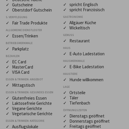
✓ spricht Englisch
✓ Gutscheine
✓ spricht Französisch
✓ Oberstdorf Gutschein
GASTRONOMIE
5. VERPFLEGUNG
✓ Allgäuer Küche
✓ Fair Trade Produkte
✓ Wickeltisch
ALLGEMEINE DIENSTLEISTER
✓ Essen/Trinken
GENUSS
✓ Restaurant
BETRIEBSMERKMALE
✓ Parkplatz
HAUS
✓ E-Auto Ladestation
BEZAHLEN
✓ EC Card
HAUSMERKMALE
✓ E-Bike Ladestation
✓ MasterCard
✓ VISA Card
HAUSTIERE
✓ Hunde willkommen
ESSEN & TRINKEN: ANGEBOT
✓ Mittagstisch
LAGE
✓ Ortsteile
ESSEN & TRINKEN: GESUNDES ESSEN
✓ Täler
✓ Glutenfreies Essen
✓ Tiefenbach
✓ Laktosefreie Gerichte
✓ Vegane Gerichte
ÖFFNUNGSZEITEN
✓ Vegetarische Gerichte
✓ Dienstags geöffnet
✓ Donnerstags geöffnet
ESSEN & TRINKEN: KATEGORIE
✓ Freitags geöffnet
✓ Ausflugslokale