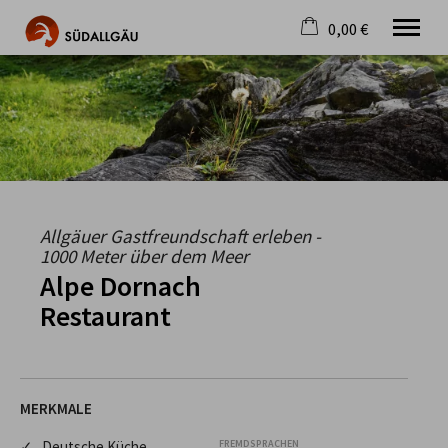
0,00 €
×
Warenkorb ist leer
Die schönste Seite im Allgäu
Aktuell
Destination
Gastgeber
Gastronomie
Wandern
Allgäuer Gastfreundschaft erleben -
Mountainbike
1000 Meter über dem Meer
Tipps
Alpe Dornach
Jobs
Restaurant
MERKMALE
✓ Deutsche Küche
FREMDSPRACHEN