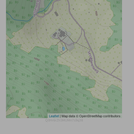
Leaflet
| Map data © OpenStreetMap contributors
Q0Hr6rZh5MUMn7s9q38