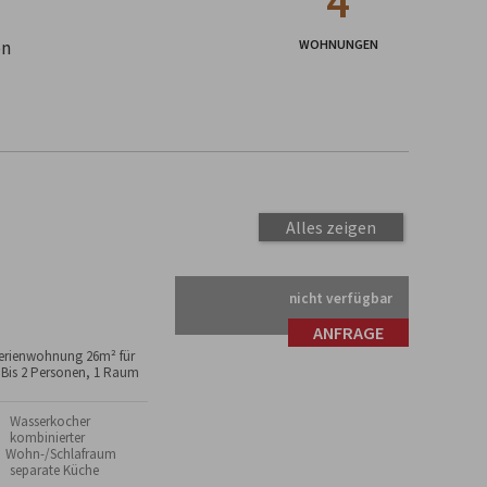
4
en
WOHNUNGEN
Alles zeigen
nicht verfügbar
ANFRAGE
erienwohnung 26m² für
 Bis 2 Personen, 1 Raum
 Wasserkocher
 kombinierter
Wohn-/Schlafraum
 separate Küche