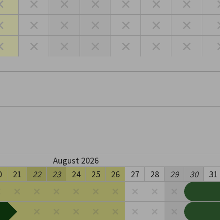
×
×
×
×
×
×
×
×
×
×
×
×
×
×
×
×
×
×
×
×
×
August 2026
0
21
22
23
24
25
26
27
28
29
30
31