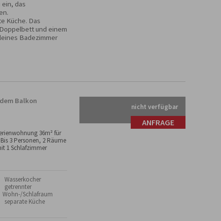
ein, das 
n. 

te Küche. Das 
 Doppelbett und einem 
kleines Badezimmer 
 dem Balkon
nicht verfügbar
ANFRAGE
erienwohnung 36m² für
 Bis 3 Personen, 2 Räume
it 1 Schlafzimmer
 Wasserkocher
 getrennter
Wohn-/Schlafraum
 separate Küche