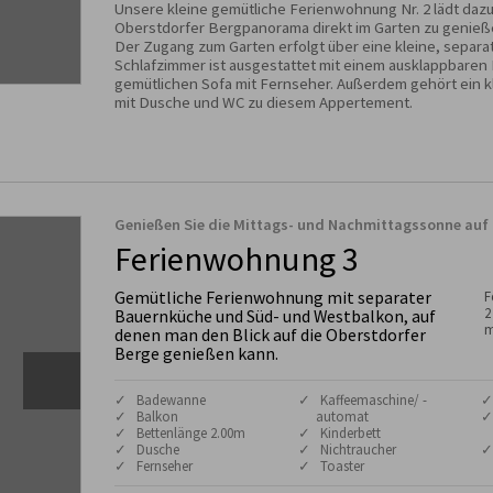
Unsere kleine gemütliche Ferienwohnung Nr. 2 lädt dazu 
Oberstdorfer Bergpanorama direkt im Garten zu genieße
Der Zugang zum Garten erfolgt über eine kleine, separa
Schlafzimmer ist ausgestattet mit einem ausklappbaren
gemütlichen Sofa mit Fernseher. Außerdem gehört ein 
mit Dusche und WC zu diesem Appertement.
Genießen Sie die Mittags- und Nachmittagssonne auf
Ferienwohnung 3
Gemütliche Ferienwohnung mit separater
F
2
Bauernküche und Süd- und Westbalkon, auf
m
denen man den Blick auf die Oberstdorfer
Berge genießen kann.
✓ Badewanne
✓ Kaffeemaschine/ -
✓
✓ Balkon
automat
✓
✓ Bettenlänge 2.00m
✓ Kinderbett
✓ Dusche
✓ Nichtraucher
✓
✓ Fernseher
✓ Toaster