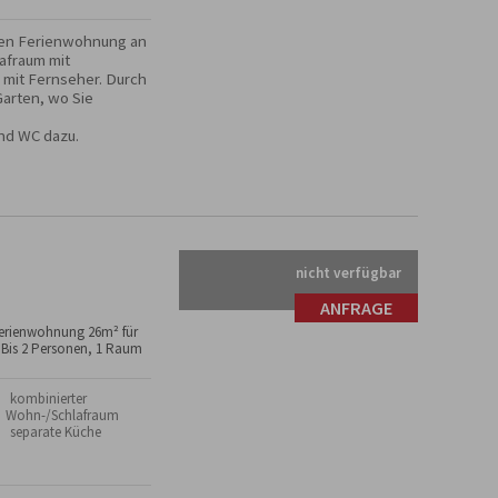
hen Ferienwohnung an 
afraum mit 
mit Fernseher. Durch 
arten, wo Sie 
nd WC dazu.
nicht verfügbar
ANFRAGE
erienwohnung 26m² für
 Bis 2 Personen, 1 Raum
 kombinierter
Wohn-/Schlafraum
 separate Küche