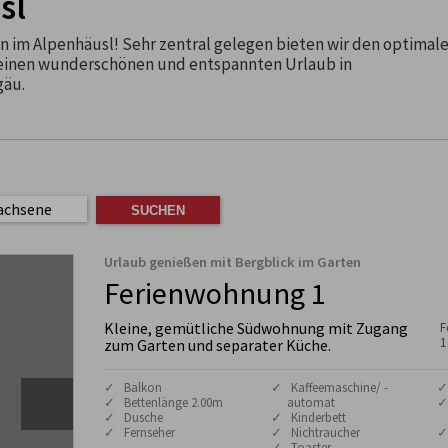
sl
 im Alpenhäusl! Sehr zentral gelegen bieten wir den optimal
einen wunderschönen und entspannten Urlaub in
gäu.
achsene
Urlaub genießen mit Bergblick im Garten
Ferienwohnung 1
Kleine, gemütliche Südwohnung mit Zugang
F
1
zum Garten und separater Küche.
✓ Balkon
✓ Kaffeemaschine/ -
✓
✓ Bettenlänge 2.00m
automat
✓
✓ Dusche
✓ Kinderbett
✓ Fernseher
✓ Nichtraucher
✓
✓ Toaster