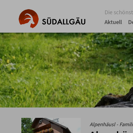
Die schönst
Aktuell
D
Alpenhäusl - Famil