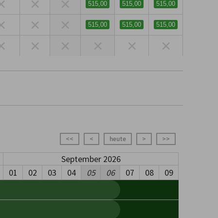
×
×
×
515,00
515,00
515,00
×
×
×
515,00
515,00
515,00
×
×
×
×
×
×
<<
<
heute
>
>>
September 2026
01
02
03
04
05
06
07
08
09