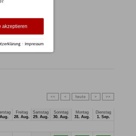
er
 separate Küche
rfer Bergwelt im 
in den Bergen 
e akzeptieren
chlafzimmer mit 
gemütliche kleine 
 gibt es ein großes 
tzerklärung
·
Impressum
<<
<
heute
>
>>
erstag
Freitag
Samstag
Sonntag
Montag
Dienstag
 Aug.
28. Aug.
29. Aug.
30. Aug.
31. Aug.
1. Sep.