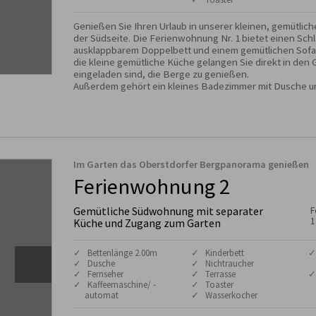
Genießen Sie Ihren Urlaub in unserer kleinen, gemütlic
der Südseite. Die Ferienwohnung Nr. 1 bietet einen Schl
ausklappbarem Doppelbett und einem gemütlichen Sofa 
die kleine gemütliche Küche gelangen Sie direkt in den G
eingeladen sind, die Berge zu genießen. 

Außerdem gehört ein kleines Badezimmer mit Dusche u
Im Garten das Oberstdorfer Bergpanorama genießen
Ferienwohnung 2
Gemütliche Südwohnung mit separater
F
1
Küche und Zugang zum Garten
✓ Bettenlänge 2.00m
✓ Kinderbett
✓
✓ Dusche
✓ Nichtraucher
✓ Fernseher
✓ Terrasse
✓
✓ Kaffeemaschine/ -
✓ Toaster
automat
✓ Wasserkocher