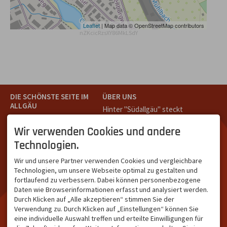
Leaflet
| Map data © OpenStreetMap contributors
nZKcicRzsXY86MkLSdY
DIE SCHÖNSTE SEITE IM
ÜBER UNS
ALLGÄU
Hinter "Südallgäu" steckt
Südallgäu ist der südliche
das Team von
Tramino
aus
Teil des Oberallgäus. Es
Oberstdorf.
Wir verwenden Cookies und andere
verbindet die Tourismus-
Unser Ziel ist ein attraktives
Technologien.
Destinationen Oberstdorf,
touristisches Portal,
Bad Hindelang und
welches für Gäste und
Wir und unsere Partner verwenden Cookies und vergleichbare
Kleinwalsertal und beliebte
Leistungsträger im
Technologien, um unsere Webseite optimal zu gestalten und
Urlaubsziele wie die
südlichen Oberallgäu eine
fortlaufend zu verbessern. Dabei können personenbezogene
Hörnerdörfer, Alpsee-
starke Plattform bietet.
Daten wie Browserinformationen erfasst und analysiert werden.
Grünten, Oberstaufen oder
Durch Klicken auf „Alle akzeptieren“ stimmen Sie der
Wertach im Allgäu.
Verwendung zu. Durch Klicken auf „Einstellungen“ können Sie
NETZWERK & REICHWEITE
eine individuelle Auswahl treffen und erteilte Einwilligungen für