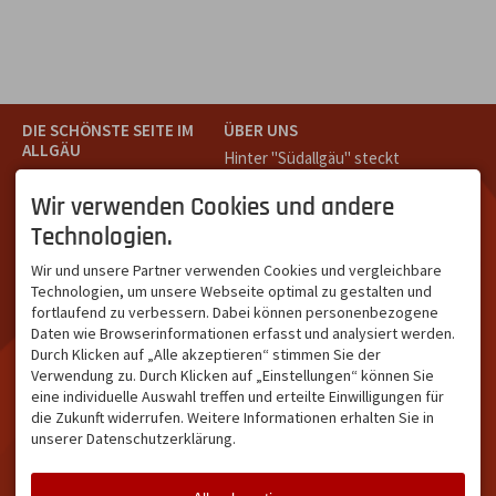
DIE SCHÖNSTE SEITE IM
ÜBER UNS
ALLGÄU
Hinter "Südallgäu" steckt
Südallgäu ist der südliche
das Team von
Tramino
aus
Teil des Oberallgäus. Es
Oberstdorf.
Wir verwenden Cookies und andere
verbindet die Tourismus-
Unser Ziel ist ein attraktives
Technologien.
Destinationen Oberstdorf,
touristisches Portal,
Bad Hindelang und
welches für Gäste und
Wir und unsere Partner verwenden Cookies und vergleichbare
Kleinwalsertal und beliebte
Leistungsträger im
Technologien, um unsere Webseite optimal zu gestalten und
Urlaubsziele wie die
südlichen Oberallgäu eine
fortlaufend zu verbessern. Dabei können personenbezogene
Hörnerdörfer, Alpsee-
starke Plattform bietet.
Daten wie Browserinformationen erfasst und analysiert werden.
Grünten, Oberstaufen oder
Durch Klicken auf „Alle akzeptieren“ stimmen Sie der
Wertach im Allgäu.
Verwendung zu. Durch Klicken auf „Einstellungen“ können Sie
NETZWERK & REICHWEITE
eine individuelle Auswahl treffen und erteilte Einwilligungen für
die Zukunft widerrufen. Weitere Informationen erhalten Sie in
ca. 36.700 Abos bei
unserer Datenschutzerklärung.
Facebook
ca. 18.400 Abos bei
Instagram