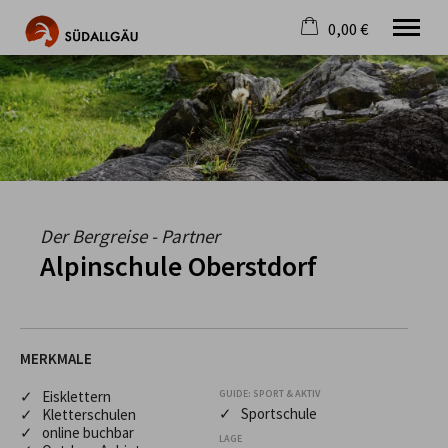
0,00 €
×
Warenkorb ist leer
Die schönste Seite im Allgäu
Aktuell
Destination
Gastgeber
Gastronomie
Wandern
Der Bergreise - Partner
Mountainbike
Alpinschule Oberstdorf
Tipps
Jobs
MERKMALE
✓ Eisklettern
GUIDE: SPORT & AKTIV
✓ Sportschule
✓ Kletterschulen
✓ online buchbar
LAGE