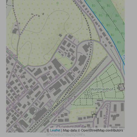
Leaflet
| Map data © OpenStreetMap contributors
BPvUw8vzT05qSQt3MFs