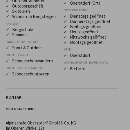
✓ Outdoor-Anbieter
✓ Oberstdorf (Ort)
✓ Outdoorgeschäft
✓ Skitouren
ÖFFNUNGSZEITEN
✓ Dienstags geöffnet
✓ Wandern & Bergsteigen
✓ Donnerstags geöffnet
ANBIETER
✓ Freitags geöffnet
✓ Bergschule
✓ Heute geöffnet
✓ Sommer
✓ Mittwochs geöffnet
✓ Montags geöffnet
EINKAUFEN: KATEGORIEN
✓ Sport & Outdoor
ORTE
✓ Oberstdorf
FREIZEIT & AUSFLÜGE
✓ Schneeschuhwandern
VORTEILSPARTNER: NATUR & AKTIV
✓ Klettern
FREIZEIT & SPORT: KATEGORIE
✓ Schneeschuhtouren
KONTAKT
OBJEKTANSCHRIFT
Alpinschule Oberstdorf GmbH & Co. KG
Im Oberen Winkel 12a