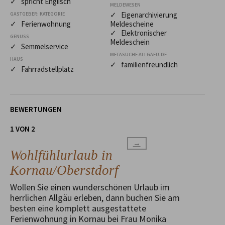
✓ spricht Englisch
MELDEWESEN
✓ Eigenarchivierung
GASTGEBER: KATEGORIE
✓ Ferienwohnung
Meldescheine
✓ Elektronischer
GENUSS
Meldeschein
✓ Semmelservice
METASUCHE ALLGAEU.DE
HAUS
✓ familienfreundlich
✓ Fahrradstellplatz
BEWERTUNGEN
1 VON 2
→
Wohlfühlurlaub in
Kornau/Oberstdorf
Wollen Sie einen wunderschönen Urlaub im
herrlichen Allgäu erleben, dann buchen Sie am
besten eine komplett ausgestattete
Ferienwohnung in Kornau bei Frau Monika