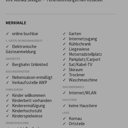
MERKMALE
✓ online buchbar
✓ Garten
✓ Internetzugang
1. GÄSTE-/KUNDENANGEBOT
✓ Kühlschrank
✓ Elektronische
✓ Liegewiese
Gästeanmeldung
✓ Motorradstellplatz
✓ Parkplatz/Carport
ANGEBOTE
✓ Bergbahn Unlimited
✓ Sat/Kabel-TV
✓ Skiraum
BESONDERHEITEN
✓ Trockner
✓ Nebensaison ermäßigt
✓ Waschmaschine
✓ Verkaufsstelle AWP
HAUSMERKMALE
FAMILIE/KIND
✓ Internet/WLAN
✓ Kinder willkommen
✓ Kinderbett vorhanden
HAUSTIERE
✓ Kinderermäßigung
✓ keine Haustiere
✓ Kinderhochstuhl
LAGE
✓ Kinderspielwiese
✓ Kornau
✓ Ortsteile
FREMDSPRACHEN