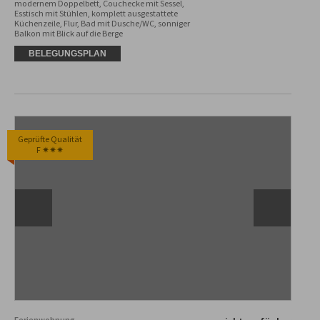
modernem Doppelbett, Couchecke mit Sessel, 
Esstisch mit Stühlen, komplett ausgestattete 
Küchenzeile, Flur, Bad mit Dusche/WC, sonniger 
Balkon mit Blick auf die Berge
BELEGUNGSPLAN
Geprüfte Qualität
F ✷✷✷
Ferienwohnung