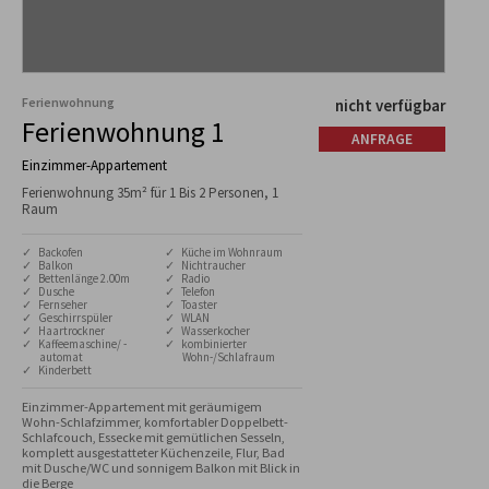
Ferienwohnung
nicht verfügbar
Ferienwohnung 1
ANFRAGE
Einzimmer-Appartement
Ferienwohnung 35m² für 1 Bis 2 Personen, 1
Raum
✓ Backofen
✓ Küche im Wohnraum
✓ Balkon
✓ Nichtraucher
✓ Bettenlänge 2.00m
✓ Radio
✓ Dusche
✓ Telefon
✓ Fernseher
✓ Toaster
✓ Geschirrspüler
✓ WLAN
✓ Haartrockner
✓ Wasserkocher
✓ Kaffeemaschine/ -
✓ kombinierter
automat
Wohn-/Schlafraum
✓ Kinderbett
Einzimmer-Appartement mit geräumigem 
Wohn-Schlafzimmer, komfortabler Doppelbett-
Schlafcouch, Essecke mit gemütlichen Sesseln, 
komplett ausgestatteter Küchenzeile, Flur, Bad 
mit Dusche/WC und sonnigem Balkon mit Blick in 
die Berge