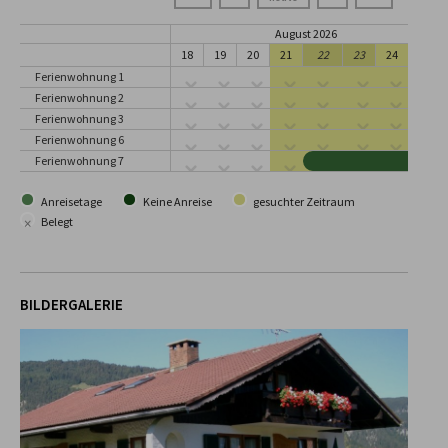
August 2026
18
19
20
21
22
23
24
25
Ferienwohnung 1
Ferienwohnung 2
Ferienwohnung 3
Ferienwohnung 6
Ferienwohnung 7
Anreisetage
Keine Anreise
gesuchter Zeitraum
×
Belegt
BILDERGALERIE