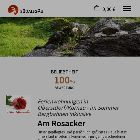
0,00 €
×
Warenkorb ist leer
Die schönste Seite im Allgäu
Aktuell
Destination
Gastgeber
Gastronomie
BELIEBTHEIT
Wandern
100
Mountainbike
%
Tipps
BEWERTUNG
Jobs
Ferienwohnungen in
Oberstdorf/Kornau - im Sommer
Bergbahnen inklusive
Am Rosacker
Unser gepflegtes und persönlich geführtes Haus bietet
Ihnen fünf moderne Ferienwohnungen verschiedener