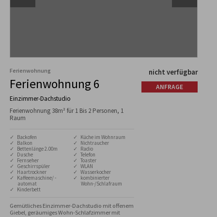
Ferienwohnung
nicht verfügbar
Ferienwohnung 6
ANFRAGE
Einzimmer-Dachstudio
Ferienwohnung 38m² für 1 Bis 2 Personen, 1
Raum
✓ Backofen
✓ Küche im Wohnraum
✓ Balkon
✓ Nichtraucher
✓ Bettenlänge 2.00m
✓ Radio
✓ Dusche
✓ Telefon
✓ Fernseher
✓ Toaster
✓ Geschirrspüler
✓ WLAN
✓ Haartrockner
✓ Wasserkocher
✓ Kaffeemaschine/ -
✓ kombinierter
automat
Wohn-/Schlafraum
✓ Kinderbett
Gemütliches Einzimmer-Dachstudio mit offenem 
Giebel, geräumiges Wohn-Schlafzimmer mit 