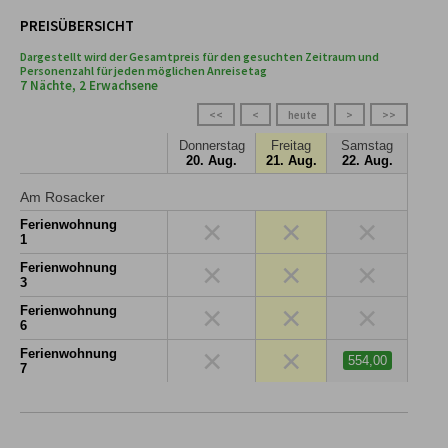
PREISÜBERSICHT
Dargestellt wird der Gesamtpreis für den gesuchten Zeitraum und
Personenzahl für jeden möglichen Anreisetag
7 Nächte, 2 Erwachsene
<<
<
heute
>
>>
Donnerstag
Freitag
Samstag
20. Aug.
21. Aug.
22. Aug.
Am Rosacker
×
×
×
Ferienwohnung
1
×
×
×
Ferienwohnung
3
×
×
×
Ferienwohnung
6
×
×
Ferienwohnung
554,00
7