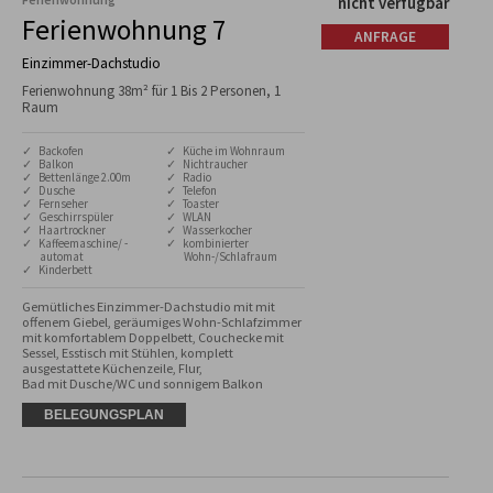
nicht verfügbar
Ferienwohnung 7
ANFRAGE
Einzimmer-Dachstudio
Ferienwohnung 38m² für 1 Bis 2 Personen, 1
Raum
✓ Backofen
✓ Küche im Wohnraum
✓ Balkon
✓ Nichtraucher
✓ Bettenlänge 2.00m
✓ Radio
✓ Dusche
✓ Telefon
✓ Fernseher
✓ Toaster
✓ Geschirrspüler
✓ WLAN
✓ Haartrockner
✓ Wasserkocher
✓ Kaffeemaschine/ -
✓ kombinierter
automat
Wohn-/Schlafraum
✓ Kinderbett
Gemütliches Einzimmer-Dachstudio mit mit 
offenem Giebel, geräumiges Wohn-Schlafzimmer 
mit komfortablem Doppelbett, Couchecke mit 
Sessel, Esstisch mit Stühlen, komplett 
ausgestattete Küchenzeile, Flur,

Bad mit Dusche/WC und sonnigem Balkon
BELEGUNGSPLAN