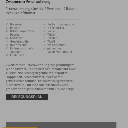
Zweizimmer-Ferienwohnung
Ferienwohnung 44m² für 2 Personen, 2 Räume
mit 1 Schlafzimmer
✓ Backofen
✓ Küche im Wohnraum
✓ Balkon
✓ Nichtraucher
✓ Bettenlänge 2.00m
✓ Radio
✓ Dusche
✓ Telefon
✓ Fernseher
✓ Toaster
✓ Geschirrspüler
✓ WLAN
✓ Haartrockner
✓ Wasserkocher
✓ Kaffeemaschine/ -
✓ getrennter
automat
Wohn-/Schlafraum
✓ Kinderbett
Zweizimmer-Ferienwohnung mit geräumigem 
Wohnzimmer, Doppelbett-Schlafcouch für zwei 
zusätzliche Schlafgelegenheiten, separtes 
Doppelbett-Schlafzimmer, Essecke mit 
gemütlichen Stühlen, komplett ausgestattete 
Küchenzeile, Flur, Bad mit Dusche/WC und 
großem sonnigen Balkon mit Blick in die Berge
BELEGUNGSPLAN