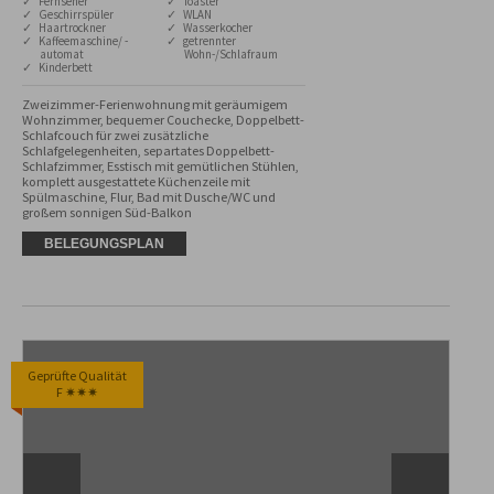
✓ Fernseher
✓ Toaster
✓ Geschirrspüler
✓ WLAN
✓ Haartrockner
✓ Wasserkocher
✓ Kaffeemaschine/ -
✓ getrennter
automat
Wohn-/Schlafraum
✓ Kinderbett
Zweizimmer-Ferienwohnung mit geräumigem 
Wohnzimmer, bequemer Couchecke, Doppelbett-
Schlafcouch für zwei zusätzliche 
Schlafgelegenheiten, separtates Doppelbett-
Schlafzimmer, Esstisch mit gemütlichen Stühlen, 
komplett ausgestattete Küchenzeile mit 
Spülmaschine, Flur, Bad mit Dusche/WC und 
großem sonnigen Süd-Balkon
BELEGUNGSPLAN
Geprüfte Qualität
F ✷✷✷