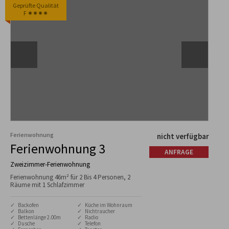
Geprüfte Qualität
F ✷✷✷✷
Ferienwohnung
nicht verfügbar
Ferienwohnung 3
ANFRAGE
Zweizimmer-Ferienwohnung
Ferienwohnung 46m² für 2 Bis 4 Personen, 2
Räume mit 1 Schlafzimmer
✓ Backofen
✓ Küche im Wohnraum
✓ Balkon
✓ Nichtraucher
✓ Bettenlänge 2.00m
✓ Radio
✓ Dusche
✓ Telefon