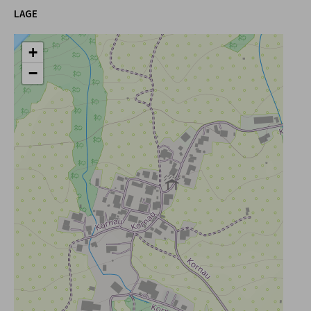
LAGE
+
−