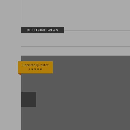
BELEGUNGSPLAN
Geprüfte Qualität
F ✷✷✷✷