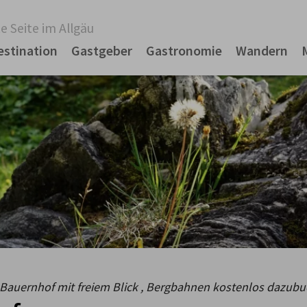
e Seite im Allgäu
estination
Gastgeber
Gastronomie
Wandern
 Bauernhof mit freiem Blick , Bergbahnen kostenlos dazub