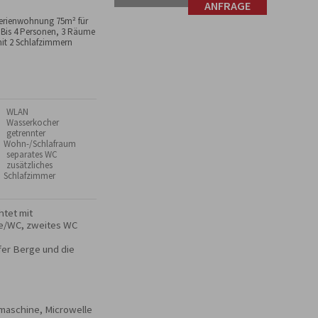
ANFRAGE
erienwohnung 75m² für
 Bis 4 Personen, 3 Räume
it 2 Schlafzimmern
 WLAN
 Wasserkocher
 getrennter
Wohn-/Schlafraum
 separates WC
 zusätzliches
Schlafzimmer
tet mit 
e/WC, zweites WC 
fer Berge und die 
maschine, Microwelle 