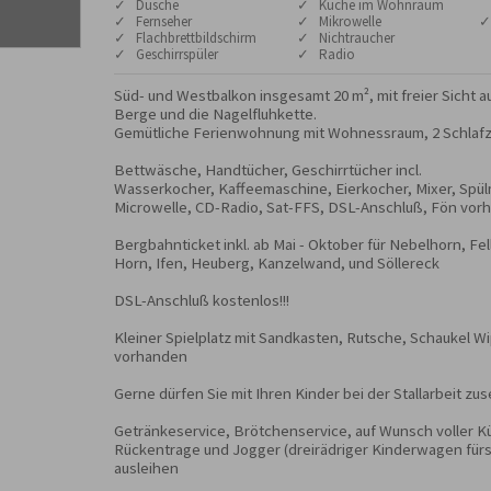
✓ Dusche
✓ Küche im Wohnraum
✓ Fernseher
✓ Mikrowelle
✓
✓ Flachbrettbildschirm
✓ Nichtraucher
✓ Geschirrspüler
✓ Radio
Süd- und Westbalkon insgesamt 20 m², mit freier Sicht au
Berge und die Nagelfluhkette.

Gemütliche Ferienwohnung mit Wohnessraum, 2 Schlafzi
Bettwäsche, Handtücher, Geschirrtücher incl. 

Wasserkocher, Kaffeemaschine, Eierkocher, Mixer, Spül
Microwelle, CD-Radio, Sat-FFS, DSL-Anschluß, Fön vor
Bergbahnticket inkl. ab Mai - Oktober für Nebelhorn, Fe
Horn, Ifen, Heuberg, Kanzelwand, und Söllereck

DSL-Anschluß kostenlos!!!

Kleiner Spielplatz mit Sandkasten, Rutsche, Schaukel Wi
vorhanden

Gerne dürfen Sie mit Ihren Kinder bei der Stallarbeit zus
Getränkeservice, Brötchenservice, auf Wunsch voller Kü
Rückentrage und Jogger (dreirädriger Kinderwagen fürs
ausleihen