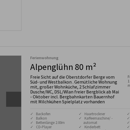
Ferienwohnung
Alpenglühn 80 m²
Freie Sicht auf die Oberstdorfer Berge vom
F
1
Süd- und Westbalkon . Gemütliche Wohnung
m
mit, großer Wohnküche, 2 Schlafzimmer
Dusche/WC, DSL/Wlan freier Bergblick ab Mai
- Oktober incl. Bergbahnkarten Bauernhof
mit Milchkühen Spielplatz vorhanden
✓ Backofen
✓ Haartrockner
✓
✓ Balkon
✓ Kaffeemaschine/ -
✓
✓ Bettenlänge 2.00m
automat
✓
✓ CD-Player
✓ Kinderbett
✓