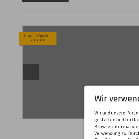
Geprüfte Qualität
F ✷✷✷✷
Wir verwen
Wir und unsere Part
gestalten und fortl
Browserinformationen
Verwendung zu. Durch