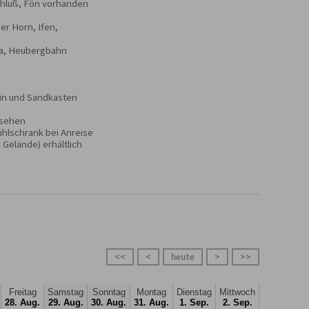
hluß, Fön vorhanden

r Horn, Ifen, 
a, Heubergbahn

in und Sandkasten 
usehen

hlschrank bei Anreise

Gelände) erhältlich
<<
<
heute
>
>>
Freitag
Samstag
Sonntag
Montag
Dienstag
Mittwoch
28. Aug.
29. Aug.
30. Aug.
31. Aug.
1. Sep.
2. Sep.