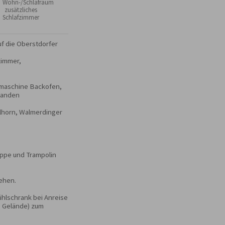
Wohn-/Schlafraum
 zusätzliches
Schlafzimmer
f die Oberstdorfer 
mmer, 

maschine Backofen, 
handen

llhorn, Walmerdinger 
ppe und Trampolin 
ehen.

hlschrank bei Anreise

 Gelände) zum 