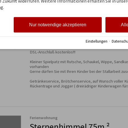
ie Zukunft widerrufen. Weitere Informationen erhalten Sie in unser
Südbalkon, mit freier Sicht auf die Oberstdorfer Berge

g.
Bettwäsche, Handtücher, Geschirrtücher incl. 

Wasserkocher, Kaffeemaschine, Eierkocher, Mixer, Spül
Microwelle, CD-Radio, Sat-FFS, DSL-Anschluß, Fön vor
Nur notwendige akzeptieren
All
ab Mai - Oktober kostenlose Bahnkarten für Walmerdinge
Heuberg

Einstellungen
·
Datenschu
Fellhorn, Kanzelwand, Nebelhorn und Söllereck, Zafern
DSL-Anschluß kostenlos!!!

Kleiner Spielpatz mit Rutsche, Schaukel, Wippe, Sandka
vorhanden

Gerne dürfen Sie mit Ihren Kinder bei der Stallarbeit zus
Getränkeservice, Brötchenservice, auf Wunsch voller Kü
Rückentrage und Jogger ( dreirädriger Kinderwagen für
Ferienwohnung
Sternenhimmel 75m ²