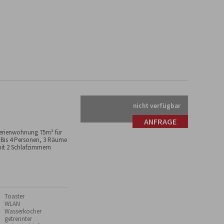
nicht verfügbar
ANFRAGE
erienwohnung 75m² für
 Bis 4 Personen, 3 Räume
it 2 Schlafzimmern
 Toaster
 WLAN
 Wasserkocher
 getrennter