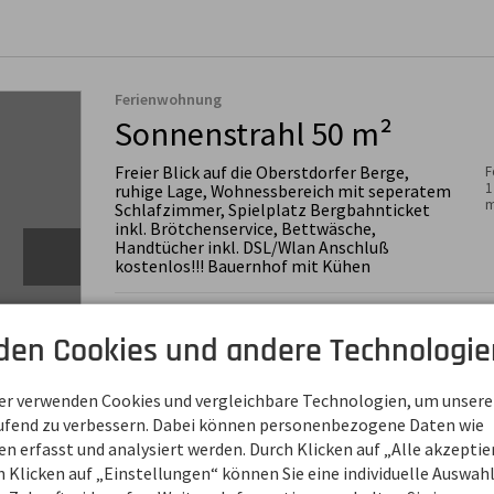
Ferienwohnung
Sonnenstrahl 50 m²
Freier Blick auf die Oberstdorfer Berge,
F
1
ruhige Lage, Wohnessbereich mit seperatem
m
Schlafzimmer, Spielplatz Bergbahnticket
inkl. Brötchenservice, Bettwäsche,
Handtücher inkl. DSL/Wlan Anschluß
kostenlos!!! Bauernhof mit Kühen
✓ Backofen
✓ Haartrockner
✓
✓ Balkon
✓ Holzboden
✓
den Cookies und andere Technologie
✓ Bettenlänge 2.00 m
✓ Kaffeemaschine/ -
✓
✓ Bettenlänge 2.00m
automat
✓
✓ CD-Player
✓ Kinderbett
✓
✓ Dusche
✓ Küche im Wohnraum
ner verwenden Cookies und vergleichbare Technologien, um unsere
✓ Fernseher
✓ Mikrowelle
aufend zu verbessern. Dabei können personenbezogene Daten wie
✓ Geschirrspüler
✓ Nichtraucher
 erfasst und analysiert werden. Durch Klicken auf „Alle akzepti
Gemütliche Wohnung mit seperatem Schlafzimmer und W
 Klicken auf „Einstellungen“ können Sie eine individuelle Auswahl 
Eckbank und Couch.
