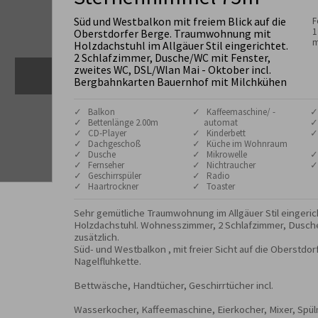
Süd und Westbalkon mit freiem Blick auf die
F
1
Oberstdorfer Berge. Traumwohnung mit
m
Holzdachstuhl im Allgäuer Stil eingerichtet.
2 Schlafzimmer, Dusche/WC mit Fenster,
zweites WC, DSL/Wlan Mai - Oktober incl.
Bergbahnkarten Bauernhof mit Milchkühen
✓ Balkon
✓ Kaffeemaschine/ -
✓
✓ Bettenlänge 2.00m
automat
✓
✓ CD-Player
✓ Kinderbett
✓
✓ Dachgeschoß
✓ Küche im Wohnraum
✓ Dusche
✓ Mikrowelle
✓
✓ Fernseher
✓ Nichtraucher
✓
✓ Geschirrspüler
✓ Radio
✓ Haartrockner
✓ Toaster
Sehr gemütliche Traumwohnung im Allgäuer Stil eingerich
Holzdachstuhl. Wohnesszimmer, 2 Schlafzimmer, Dusch
zusätzlich. 

Süd- und Westbalkon , mit freier Sicht auf die Oberstdor
Nagelfluhkette.

Bettwäsche, Handtücher, Geschirrtücher incl.

Wasserkocher, Kaffeemaschine, Eierkocher, Mixer, Spül