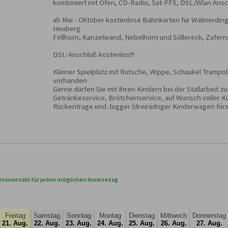
kombiniert mit Ofen, CD-Radio, Sat-FFS, DSL/Wlan Ansc
ab Mai - Oktober kostenlose Bahnkarten für Walmerdinge
Heuberg

Fellhorn, Kanzelwand, Nebelhorn und Söllereck, Zafern
DSL-Anschluß kostenlos!!!

Kleiner Spielplatz mit Rutsche, Wippe, Schaukel Trampol
vorhanden

Gerne dürfen Sie mit Ihren Kindern bei der Stallarbeit z
Getränkeservice, Brötchenservice, auf Wunsch voller Kü
Rückentrage und Jogger (dreirädriger Kinderwagen fürs 
rsonenzahl für jeden möglichen Anreisetag
Freitag
Samstag
Sonntag
Montag
Dienstag
Mittwoch
Donnerstag
21. Aug.
22. Aug.
23. Aug.
24. Aug.
25. Aug.
26. Aug.
27. Aug.