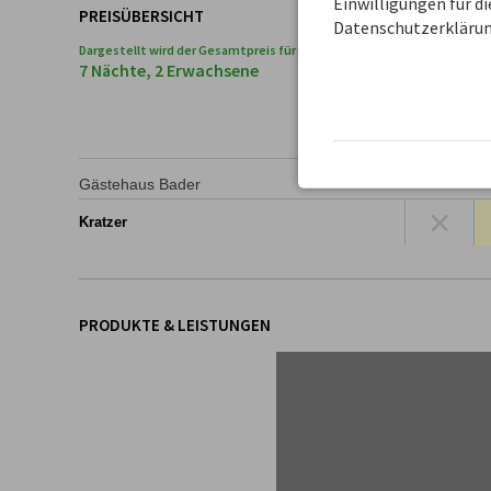
Einwilligungen für d
PREISÜBERSICHT
Datenschutzerklärun
Dargestellt wird der Gesamtpreis für den gesuchten Zeitraum und Pe
7 Nächte, 2 Erwachsene
Mittwoch
D
19. Aug.
Gästehaus Bader
×
Kratzer
PRODUKTE & LEISTUNGEN