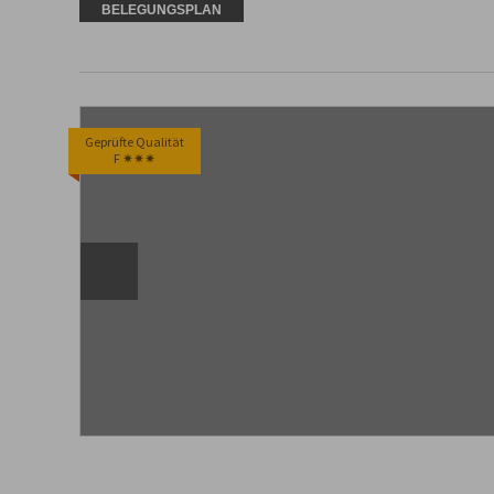
BELEGUNGSPLAN
Geprüfte Qualität
F ✷✷✷