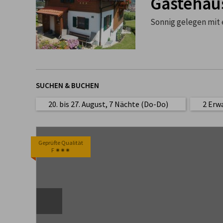
Gästehau
Sonnig gelegen mit 
SUCHEN & BUCHEN
20. bis 27. August, 7 Nächte (Do-Do)
2 Erw
Geprüfte Qualität
F ✷✷✷