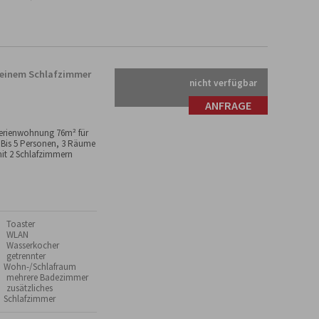
r einem Schlafzimmer
nicht verfügbar
ANFRAGE
erienwohnung 76m² für
 Bis 5 Personen, 3 Räume
it 2 Schlafzimmern
 Toaster
 WLAN
 Wasserkocher
 getrennter
Wohn-/Schlafraum
 mehrere Badezimmer
 zusätzliches
Schlafzimmer