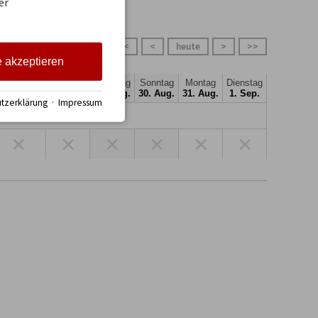
er
<<
<
heute
>
>>
e akzeptieren
onnerstag
Freitag
Samstag
Sonntag
Montag
Dienstag
27. Aug.
28. Aug.
29. Aug.
30. Aug.
31. Aug.
1. Sep.
tzerklärung
·
Impressum
×
×
×
×
×
×