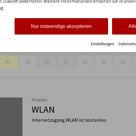
ie Zukunft widerrufen. Weitere Informationen erhalten Sie in unser
g.
rsonenzahl für jeden möglichen Anreisetag
Nur notwendige akzeptieren
All
onnerstag
Freitag
Samstag
Sonntag
Montag
Dienstag
Mittwoch
D
20. Aug.
21. Aug.
22. Aug.
23. Aug.
24. Aug.
25. Aug.
26. Aug.
Einstellungen
·
Datenschu
×
×
×
×
×
×
×
Produkt
WLAN
Internetzugang WLAN ist kostenlos