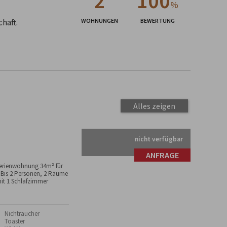
2
100
%
haft.
WOHNUNGEN
BEWERTUNG
Alles zeigen
nicht verfügbar
ANFRAGE
erienwohnung 34m² für
 Bis 2 Personen, 2 Räume
it 1 Schlafzimmer
 Nichtraucher
 Toaster