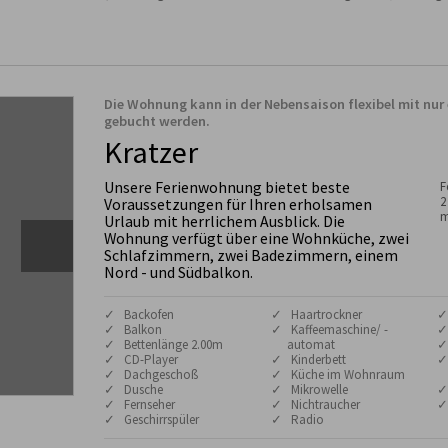
Die Wohnung kann in der Nebensaison flexibel mit nu
gebucht werden.
Kratzer
Unsere Ferienwohnung bietet beste
F
2
Voraussetzungen für Ihren erholsamen
m
Urlaub mit herrlichem Ausblick. Die
Wohnung verfügt über eine Wohnküche, zwei
Schlafzimmern, zwei Badezimmern, einem
Nord - und Südbalkon.
✓ Backofen
✓ Haartrockner
✓
✓ Balkon
✓ Kaffeemaschine/ -
✓
✓ Bettenlänge 2.00m
automat
✓
✓ CD-Player
✓ Kinderbett
✓
✓ Dachgeschoß
✓ Küche im Wohnraum
✓ Dusche
✓ Mikrowelle
✓
✓ Fernseher
✓ Nichtraucher
✓
✓ Geschirrspüler
✓ Radio