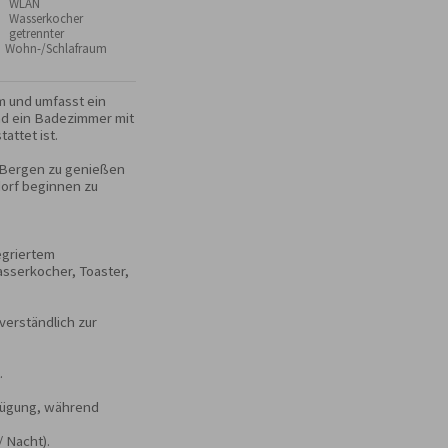
 WLAN
 Wasserkocher
 getrennter
Wohn-/Schlafraum
 und umfasst ein 
d ein Badezimmer mit 
tet ist. 

 Bergen zu genießen 
orf beginnen zu 


griertem 
serkocher, Toaster, 
rständlich zur 


rfügung, während 
/ Nacht).