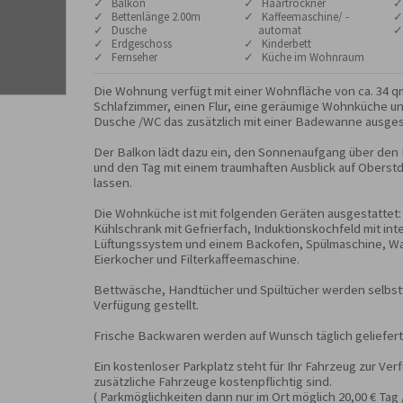
✓ Balkon
✓ Haartrockner
✓
✓ Bettenlänge 2.00m
✓ Kaffeemaschine/ -
✓
✓ Dusche
automat
✓
✓ Erdgeschoss
✓ Kinderbett
✓ Fernseher
✓ Küche im Wohnraum
Die Wohnung verfügt mit einer Wohnfläche von ca. 34 qm
Schlafzimmer, einen Flur, eine geräumige Wohnküche un
Dusche /WC das zusätzlich mit einer Badewanne ausgestat
Der Balkon lädt dazu ein, den Sonnenaufgang über den
und den Tag mit einem traumhaften Ausblick auf Oberstd
lassen. 

Die Wohnküche ist mit folgenden Geräten ausgestattet: 
Kühlschrank mit Gefrierfach, Induktionskochfeld mit inte
Lüftungssystem und einem Backofen, Spülmaschine, Was
Eierkocher und Filterkaffeemaschine.

Bettwäsche, Handtücher und Spültücher werden selbstve
Verfügung gestellt.

Frische Backwaren werden auf Wunsch täglich geliefert.
Ein kostenloser Parkplatz steht für Ihr Fahrzeug zur Ve
zusätzliche Fahrzeuge kostenpflichtig sind.

( Parkmöglichkeiten dann nur im Ort möglich 20,00 € Tag 