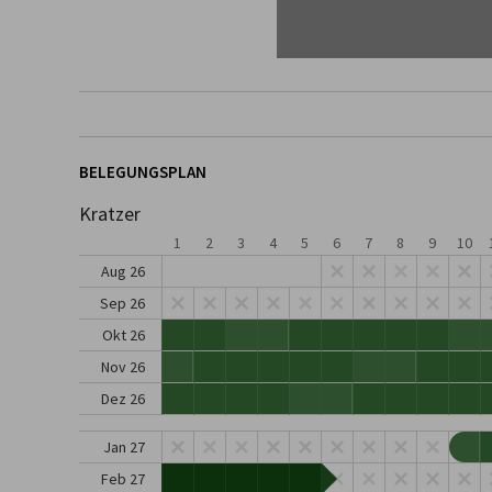
BELEGUNGSPLAN
Kratzer
1
2
3
4
5
6
7
8
9
10
Aug 26
Sep 26
Okt 26
Nov 26
Dez 26
Jan 27
Feb 27