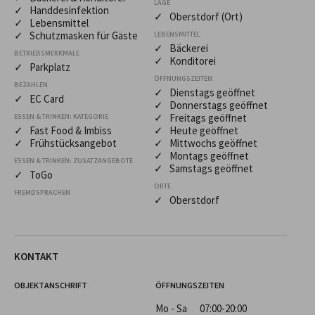
LAGE
✓ Handdesinfektion
✓ Oberstdorf (Ort)
✓ Lebensmittel
✓ Schutzmasken für Gäste
LEBENSMITTEL
✓ Bäckerei
BETRIEBSMERKMALE
✓ Konditorei
✓ Parkplatz
ÖFFNUNGSZEITEN
BEZAHLEN
✓ Dienstags geöffnet
✓ EC Card
✓ Donnerstags geöffnet
✓ Freitags geöffnet
ESSEN & TRINKEN: KATEGORIE
✓ Fast Food & Imbiss
✓ Heute geöffnet
✓ Frühstücksangebot
✓ Mittwochs geöffnet
✓ Montags geöffnet
ESSEN & TRINKEN: ZUSATZANGEBOTE
✓ Samstags geöffnet
✓ ToGo
ORTE
FREMDSPRACHEN
✓ Oberstdorf
KONTAKT
OBJEKTANSCHRIFT
ÖFFNUNGSZEITEN
Mo - Sa
07:00-20:00