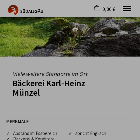
0,00 €
×
Warenkorb ist leer
Die schönste Seite im Allgäu
Aktuell
Destination
Gastgeber
Gastronomie
Wandern
Viele weitere Standorte im Ort
Mountainbike
Bäckerei Karl-Heinz
Tipps
Münzel
Jobs
MERKMALE
✓ Abstand im Essbereich
✓ spricht Englisch
✓ Bäckerei & Konditorei