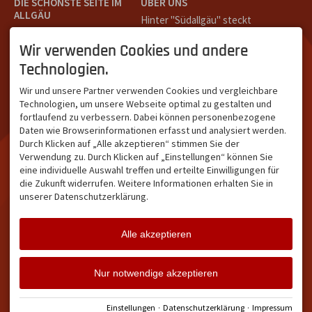
DIE SCHÖNSTE SEITE IM
ÜBER UNS
ALLGÄU
Hinter "Südallgäu" steckt
Südallgäu ist der südliche
das Team von
Tramino
aus
Teil des Oberallgäus. Es
Oberstdorf.
Wir verwenden Cookies und andere
verbindet die Tourismus-
Unser Ziel ist ein attraktives
Technologien.
Destinationen Oberstdorf,
touristisches Portal,
Bad Hindelang und
welches für Gäste und
Wir und unsere Partner verwenden Cookies und vergleichbare
Kleinwalsertal und beliebte
Leistungsträger im
Technologien, um unsere Webseite optimal zu gestalten und
Urlaubsziele wie die
südlichen Oberallgäu eine
fortlaufend zu verbessern. Dabei können personenbezogene
Hörnerdörfer, Alpsee-
starke Plattform bietet.
Daten wie Browserinformationen erfasst und analysiert werden.
Grünten, Oberstaufen oder
Durch Klicken auf „Alle akzeptieren“ stimmen Sie der
Wertach im Allgäu.
Verwendung zu. Durch Klicken auf „Einstellungen“ können Sie
NETZWERK & REICHWEITE
eine individuelle Auswahl treffen und erteilte Einwilligungen für
die Zukunft widerrufen. Weitere Informationen erhalten Sie in
ca. 36.700 Abos bei
unserer Datenschutzerklärung.
Facebook
ca. 18.400 Abos bei
Instagram
Alle akzeptieren
Facebook
Instagram
Twitter
Nur notwendige akzeptieren
Impressum
Datenschutz
Barrierefreiheit
Vertrag widerrufen
Einstellungen
·
Datenschutzerklärung
·
Impressum