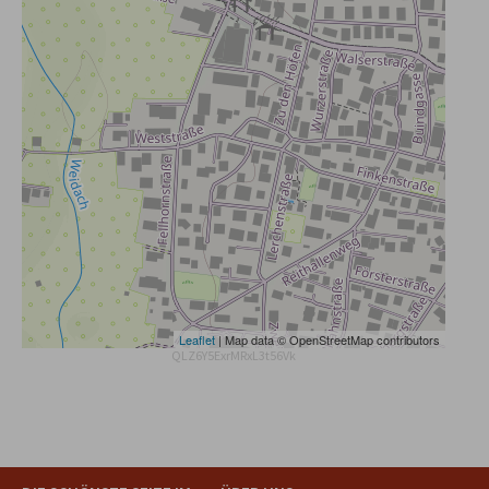
Leaflet
| Map data © OpenStreetMap contributors
QLZ6Y5ExrMRxL3t56Vk