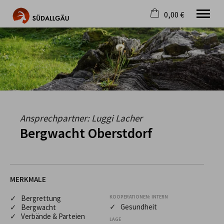
0,00 €
×
Warenkorb ist leer
Die schönste Seite im Allgäu
Aktuell
Destination
Gastgeber
Gastronomie
Wandern
Ansprechpartner: Luggi Lacher
Mountainbike
Bergwacht Oberstdorf
Tipps
Jobs
MERKMALE
✓ Bergrettung
KOOPERATIONEN: INTERN
✓ Gesundheit
✓ Bergwacht
✓ Verbände & Parteien
LAGE