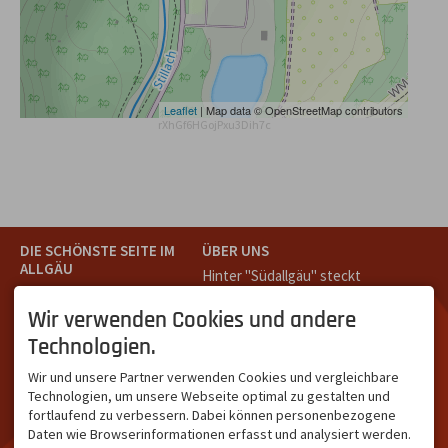
Leaflet
| Map data © OpenStreetMap contributors
rXhGf6HGojPxu3Dih7c
DIE SCHÖNSTE SEITE IM
ÜBER UNS
ALLGÄU
Hinter "Südallgäu" steckt
Südallgäu ist der südliche
das Team von
Tramino
aus
Teil des Oberallgäus. Es
Oberstdorf.
Wir verwenden Cookies und andere
verbindet die Tourismus-
Unser Ziel ist ein attraktives
Technologien.
Destinationen Oberstdorf,
touristisches Portal,
Bad Hindelang und
welches für Gäste und
Wir und unsere Partner verwenden Cookies und vergleichbare
Kleinwalsertal und beliebte
Leistungsträger im
Technologien, um unsere Webseite optimal zu gestalten und
Urlaubsziele wie die
südlichen Oberallgäu eine
fortlaufend zu verbessern. Dabei können personenbezogene
Hörnerdörfer, Alpsee-
starke Plattform bietet.
Daten wie Browserinformationen erfasst und analysiert werden.
Grünten, Oberstaufen oder