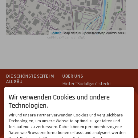
Leaflet
| Map data © OpenStreetMap contributors
cnPMfJZP40amv3hsXgC
DIE SCHÖNSTE SEITE IM
ÜBER UNS
ALLGÄU
Hinter "Südallgäu" steckt
Südallgäu ist der südliche
das Team von
Tramino
aus
Teil des Oberallgäus. Es
Oberstdorf.
Wir verwenden Cookies und andere
verbindet die Tourismus-
Unser Ziel ist ein attraktives
Technologien.
Destinationen Oberstdorf,
touristisches Portal,
Bad Hindelang und
welches für Gäste und
Wir und unsere Partner verwenden Cookies und vergleichbare
Kleinwalsertal und beliebte
Leistungsträger im
Technologien, um unsere Webseite optimal zu gestalten und
Urlaubsziele wie die
südlichen Oberallgäu eine
fortlaufend zu verbessern. Dabei können personenbezogene
Hörnerdörfer, Alpsee-
starke Plattform bietet.
Daten wie Browserinformationen erfasst und analysiert werden.
Grünten, Oberstaufen oder