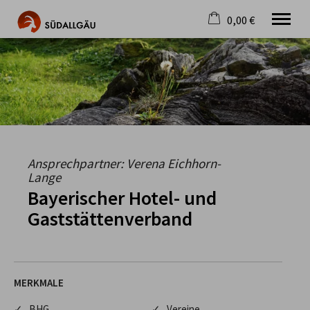
0,00 €
×
Warenkorb ist leer
Die schönste Seite im Allgäu
Aktuell
Destination
Gastgeber
Gastronomie
Wandern
Ansprechpartner: Verena Eichhorn-
Mountainbike
Lange
Tipps
Bayerischer Hotel- und
Jobs
Gaststättenverband
MERKMALE
✓ BHG
✓ Vereine