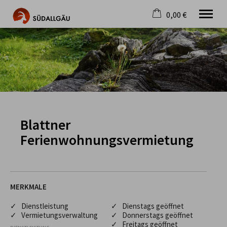
0,00 €
×
Warenkorb ist leer
Die schönste Seite im Allgäu
Aktuell
Destination
Gastgeber
Gastronomie
Wandern
Blattner
Mountainbike
Ferienwohnungsvermietung
Tipps
Jobs
MERKMALE
✓ Dienstleistung
✓ Dienstags geöffnet
✓ Vermietungsverwaltung
✓ Donnerstags geöffnet
✓ Freitags geöffnet