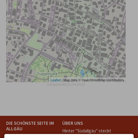
Leaflet
| Map data © OpenStreetMap contributors
ie3DpDkwBQ7u1Hv23zY
DIE SCHÖNSTE SEITE IM
ÜBER UNS
ALLGÄU
Hinter "Südallgäu" steckt
Südallgäu ist der südliche
das Team von
Tramino
aus