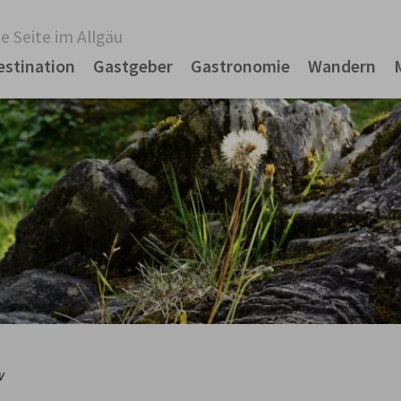
e Seite im Allgäu
estination
Gastgeber
Gastronomie
Wandern
w