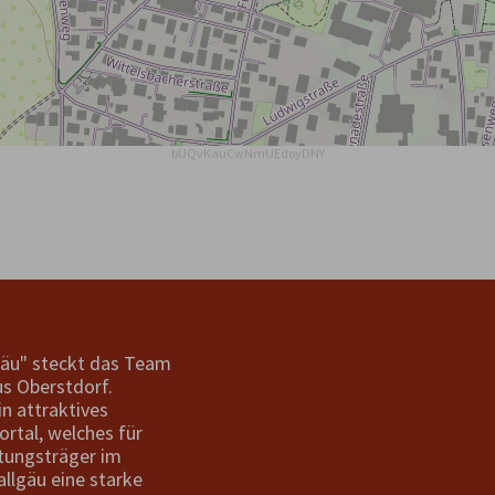
bUQvKauCwNmUEdoyDNY
gäu" steckt das Team
s Oberstdorf.
in attraktives
ortal, welches für
tungsträger im
allgäu eine starke