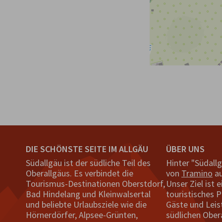
DIE SCHÖNSTE SEITE IM ALLGÄU
ÜBER UNS
Südallgäu ist der südliche Teil des
Hinter "Südall
Oberallgäus. Es verbindet die
von
Tramino
au
Tourismus-Destinationen Oberstdorf,
Unser Ziel ist e
Bad Hindelang und Kleinwalsertal
touristisches P
und beliebte Urlaubsziele wie die
Gäste und Leis
Hörnerdörfer, Alpsee-Grünten,
südlichen Ober