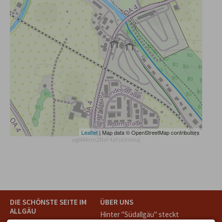
Leaflet
| Map data © OpenStreetMap contributors
uglAMcmZNoT4zFuUmmq
DIE SCHÖNSTE SEITE IM
ÜBER UNS
ALLGÄU
Hinter "Südallgäu" steckt