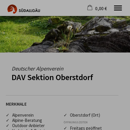
0,00 €
×
Warenkorb ist leer
Die schönste Seite im Allgäu
Aktuell
Destination
Gastgeber
Gastronomie
Wandern
Deutscher Alpenverein
Mountainbike
DAV Sektion Oberstdorf
Tipps
Jobs
MERKMALE
✓ Alpenverein
✓ Oberstdorf (Ort)
✓ Alpine-Beratung
ÖFFNUNGSZEITEN
✓ Outdoor-Anbieter
✓ Freitags geöffnet