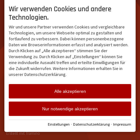
Südallgäu ist der südliche
das Team von
Tramino
aus
Teil des Oberallgäus. Es
Oberstdorf.
Wir verwenden Cookies und andere
verbindet die Tourismus-
Unser Ziel ist ein attraktives
Technologien.
Destinationen Oberstdorf,
touristisches Portal,
Bad Hindelang und
welches für Gäste und
Wir und unsere Partner verwenden Cookies und vergleichbare
Kleinwalsertal und beliebte
Leistungsträger im
Technologien, um unsere Webseite optimal zu gestalten und
Urlaubsziele wie die
südlichen Oberallgäu eine
fortlaufend zu verbessern. Dabei können personenbezogene
Hörnerdörfer, Alpsee-
starke Plattform bietet.
Daten wie Browserinformationen erfasst und analysiert werden.
Grünten, Oberstaufen oder
Durch Klicken auf „Alle akzeptieren“ stimmen Sie der
Wertach im Allgäu.
Verwendung zu. Durch Klicken auf „Einstellungen“ können Sie
NETZWERK & REICHWEITE
eine individuelle Auswahl treffen und erteilte Einwilligungen für
die Zukunft widerrufen. Weitere Informationen erhalten Sie in
ca. 36.700 Abos bei
unserer Datenschutzerklärung.
Facebook
ca. 18.400 Abos bei
Instagram
Alle akzeptieren
Facebook
Instagram
Twitter
Nur notwendige akzeptieren
Impressum
Datenschutz
Barrierefreiheit
Vertrag widerrufen
Einstellungen
·
Datenschutzerklärung
·
Impressum
Cookie-Einstellungen
Erstellt mit
Tramino