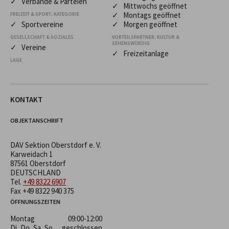
✓ Verbände & Parteien
✓ Mittwochs geöffnet
✓ Montags geöffnet
FREIZEIT & SPORT: KATEGORIE
✓ Sportvereine
✓ Morgen geöffnet
GESELLSCHAFT & SOZIALES
VORTEILSPARTNER: KULTUR &
SEHENSWÜRDIG
✓ Vereine
✓ Freizeitanlage
LAGE
KONTAKT
OBJEKTANSCHRIFT
DAV Sektion Oberstdorf e. V.
Karweidach 1
87561 Oberstdorf
DEUTSCHLAND
Tel.
+49 8322 6907
Fax +49 8322 940 375
ÖFFNUNGSZEITEN
Montag
09:00-12:00
Di, Do, Sa, So
geschlossen