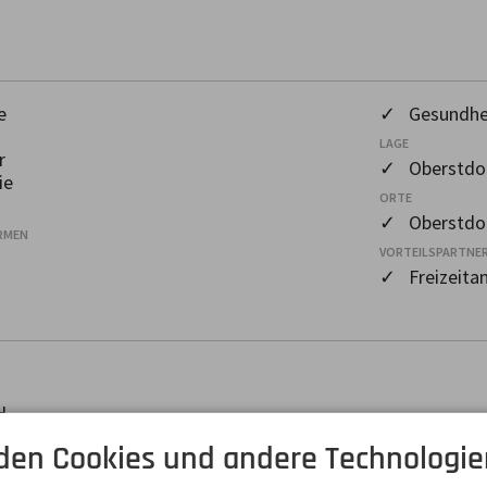
e
✓ Gesundhe
LAGE
r
✓ Oberstdor
ie
ORTE
✓ Oberstdo
RMEN
VORTEILSPARTNER
✓ Freizeita
H
inger
den Cookies und andere Technologie