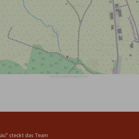
wXdCvAyN2ivddp7bChn
gäu" steckt das Team