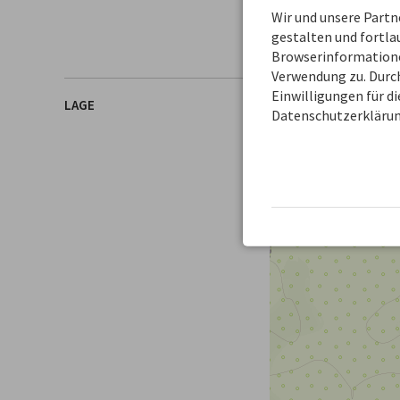
DEUTSCHLAND
Wir und unsere Part
Mobil
+49 172 840 
gestalten und fortl
Browserinformationen
Verwendung zu. Durch
Einwilligungen für d
LAGE
Datenschutzerklärun
+
−