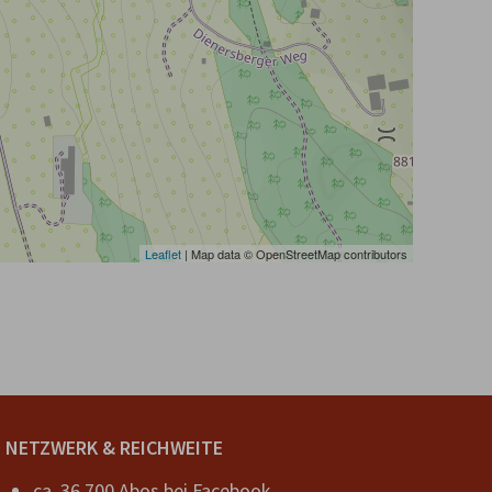
Leaflet
| Map data © OpenStreetMap contributors
NETZWERK & REICHWEITE
ca. 36.700 Abos bei
Facebook