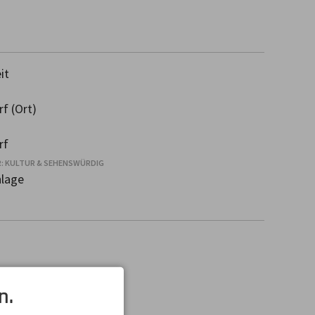
it
f (Ort)
rf
: KULTUR & SEHENSWÜRDIG
nlage
n.