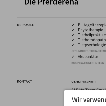
Die Pferdereha
✓ Blutegeltherapi
MERKMALE
✓ Phytotherapie
✓ Tierheilpraktike
✓ Tierhomöopath
✓ Tierpsychologie
GESUNDHEIT: THERAPIEFO
✓ Akupunktur
KOOPERATIONEN: INTERN
KONTAKT
OBJEKTANSCHRIFT
ALRIVA Team Gmb
Frau Alexa Schwend
Wir verwen
Birgsauer Straße 8
87561 Oberstdorf